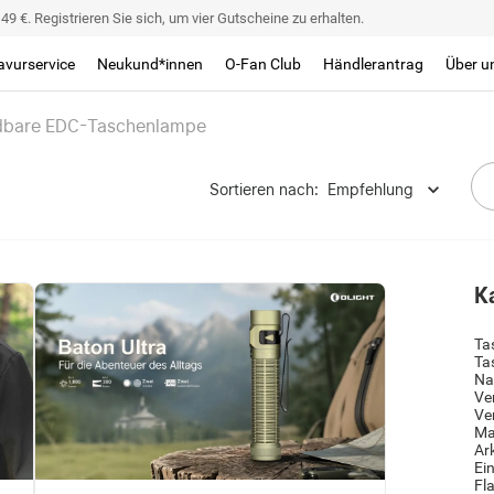
9 €. Registrieren Sie sich, um vier Gutscheine zu erhalten.
avurservice
Neukund*innen
O-Fan Club
Händlerantrag
Über u
dbare EDC-Taschenlampe
Sortieren nach
:
Empfehlung
K
Ta
Ta
Na
Ve
Ve
Ma
Ar
Ei
Fl