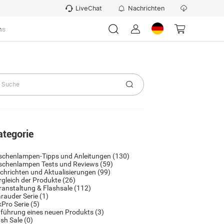
LiveChat
Nachrichten
ns
ategorie
schenlampen-Tipps und Anleitungen
(130)
schenlampen Tests und Reviews
(59)
chrichten und Aktualisierungen
(99)
rgleich der Produkte
(26)
ranstaltung & Flashsale
(112)
rauder Serie
(1)
kPro Serie
(5)
nführung eines neuen Produkts
(3)
ash Sale
(0)