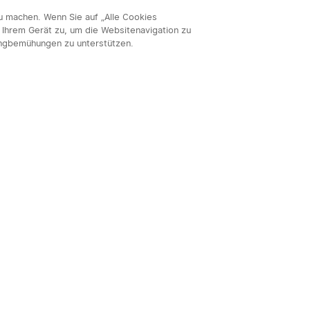
zu machen. Wenn Sie auf „Alle Cookies
 Ihrem Gerät zu, um die Websitenavigation zu
ingbemühungen zu unterstützen.
Abon
nnieren & profitieren:
-Code
 Angebote & Events per Mail