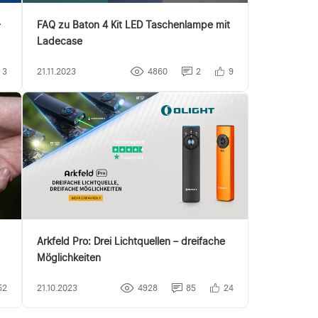
-
FAQ zu Baton 4 Kit LED Taschenlampe mit
Ladecase
3
21.11.2023
4860
2
9
Arkfeld Pro: Drei Lichtquellen – dreifache
Möglichkeiten
52
21.10.2023
4928
85
24