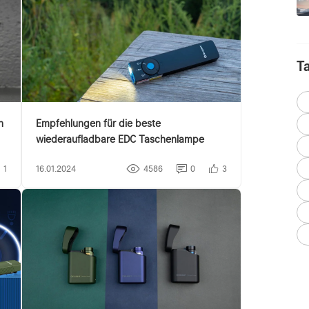
T
n
Empfehlungen für die beste
wiederaufladbare EDC Taschenlampe
1
16.01.2024
4586
0
3