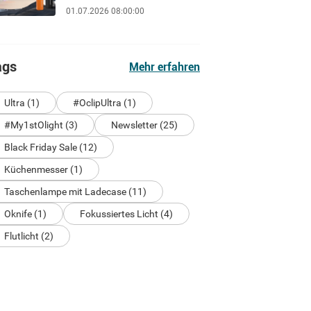
Rotlicht die Dunkeladaptation
01.07.2026 08:00:00
der Augen schützen
ags
Mehr erfahren
Ultra (1)
#OclipUltra (1)
#My1stOlight (3)
Newsletter (25)
Black Friday Sale (12)
Küchenmesser (1)
Taschenlampe mit Ladecase (11)
Oknife (1)
Fokussiertes Licht (4)
Flutlicht (2)