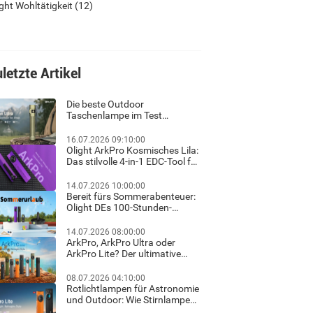
ight Wohltätigkeit
(12)
letzte Artikel
Die beste Outdoor
Taschenlampe im Test
Ratgeber für helles Licht und
sicheres Wandern im Dunkeln
16.07.2026 09:10:00
Olight ArkPro Kosmisches Lila:
Das stilvolle 4-in-1 EDC-Tool für
Familie, Outdoor und Beruf
14.07.2026 10:00:00
Bereit fürs Sommerabenteuer:
Olight DEs 100-Stunden-
Sommerurlaub-Flash-Sale &
exklusiver Gratis-Geschenk-
14.07.2026 08:00:00
Guide!
ArkPro, ArkPro Ultra oder
ArkPro Lite? Der ultimative
Haus-Check für Hausbesitzer
& Heimwerker
08.07.2026 04:10:00
Rotlichtlampen für Astronomie
und Outdoor: Wie Stirnlampen
und Taschenlampen mit