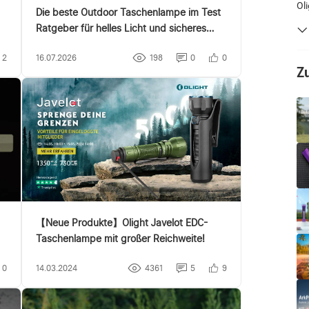
Ol
Die beste Outdoor Taschenlampe im Test
Ratgeber für helles Licht und sicheres
Wandern im Dunkeln
2
16.07.2026
198
0
0
Zu
【Neue Produkte】Olight Javelot EDC-
Taschenlampe mit großer Reichweite!
0
14.03.2024
4361
5
9