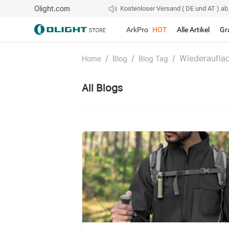
Olight.com
Kostenloser Versand ( DE und AT ) ab 4
ArkPro
HOT
Alle Artikel
Gr
/
/
/
Wiederaufla
Home
Blog
Blog Tag
All Blogs