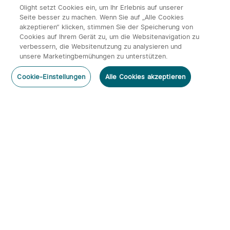
2831
0
1
01.07.2025
Olight setzt Cookies ein, um Ihr Erlebnis auf unserer
Seite besser zu machen. Wenn Sie auf „Alle Cookies
akzeptieren“ klicken, stimmen Sie der Speicherung von
Cookies auf Ihrem Gerät zu, um die Websitenavigation zu
verbessern, die Websitenutzung zu analysieren und
unsere Marketingbemühungen zu unterstützen.
Cookie-Einstellungen
Alle Cookies akzeptieren
Newsletter Gewinnspiel zum Weihnachts-Sale
(Exklusiv für Abonnent*innen)
5410
23
12
07.12.2023