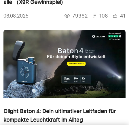
alle （X9R Gewinnspiel)
79362
108
41
06.08.2025
Olight Baton 4: Dein ultimativer Leitfaden für
kompakte Leuchtkraft im Alltag