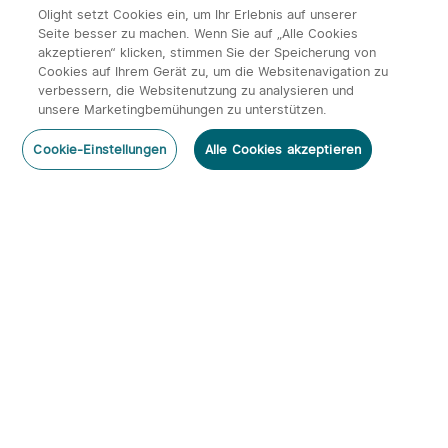
2666
0
0
22.04.2026
Olight setzt Cookies ein, um Ihr Erlebnis auf unserer
Seite besser zu machen. Wenn Sie auf „Alle Cookies
akzeptieren“ klicken, stimmen Sie der Speicherung von
Cookies auf Ihrem Gerät zu, um die Websitenavigation zu
verbessern, die Websitenutzung zu analysieren und
unsere Marketingbemühungen zu unterstützen.
Cookie-Einstellungen
Alle Cookies akzeptieren
Baton 4 vs. Baton 4 Pro vs. Baton Ultra: Der
große Vergleich
3483
0
2
16.04.2026