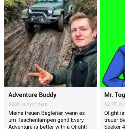
Adventure Buddy
Mr. Togi
928K subscribers
62.7K subs
Meine treuen Begleiter, wenn es
Olight ist
um Taschenlampen geht! Every
treuer Be
Adventure is better with a Olight!
Seeker 4 