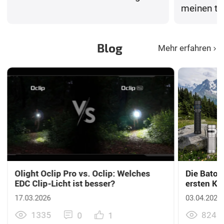
meinen tä
Abendspaz
ist meine
Wohnmobil
Blog
Mehr erfahren
Music sor
Abende au
Alle Produ
zuverläss
nie im Sti
Olight Oclip Pro vs. Oclip: Welches
Die Baton
EDC Clip-Licht ist besser?
ersten Kl
Abenteue
17.03.2026
03.04.2026
1335
8249
1
0