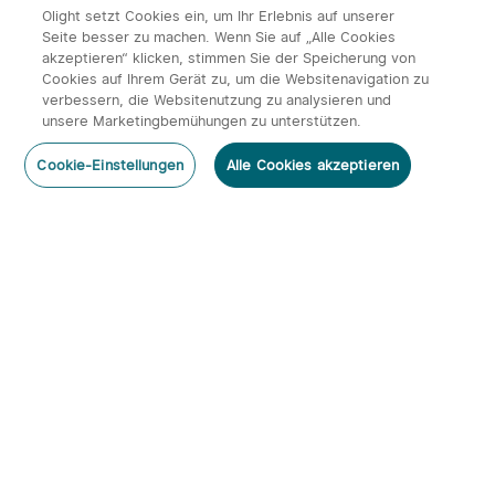
1827
0
1
23.03.2026
Olight setzt Cookies ein, um Ihr Erlebnis auf unserer
Seite besser zu machen. Wenn Sie auf „Alle Cookies
akzeptieren“ klicken, stimmen Sie der Speicherung von
Cookies auf Ihrem Gerät zu, um die Websitenavigation zu
verbessern, die Websitenutzung zu analysieren und
unsere Marketingbemühungen zu unterstützen.
Cookie-Einstellungen
Alle Cookies akzeptieren
Notfallrucksack packen 2026: Die Checkliste
für den Blackout
2612
1
3
18.03.2026