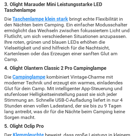
3. Olight Marauder Mini Leistungsstarke LED
Taschenlampe
Die
Taschenlampe klein stark
bringt echte Flexibilität in
den Nächten beim Camping. Ein einfacher Modusschalter
ermöglicht das Wechseln zwischen fokussiertem Licht und
Flutlicht, um sich verschiedenen Situationen anzupassen.
Ihre roten, grünen und blauen LEDs erhöhen die
Vielseitigkeit und sind hilfreich für die Nachtsicht,
Kartenlesen oder das Erzeugen einer sanften Glut am
Camp.
4. Olight Olantern Classic 2 Pro Campinglampe
Die
Campinglampe
kombiniert Vintage-Charme mit
moderner Technik und erzeugt ein warmes, einladendes
Glut für dein Camp. Mit intelligenter App-Steuerung und
stufenloser Helligkeitseinstellung passt sie sich jeder
Stimmung an. Schnelle USB-C-Aufladung liefert in nur 4
Stunden einen vollen Ladestand, der sie bis zu 9 Tagen
lang antreibt, was dir für die Nächte beim Camping keine
Sorgen macht.
5. Olight Oclip Pro
Der
Klemmleuchte
beweist, dass große Leistung in kleinem