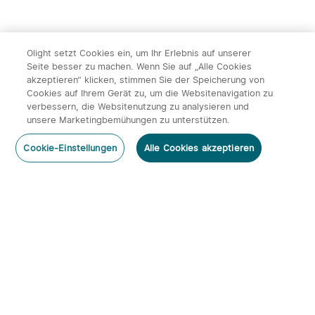
Olight setzt Cookies ein, um Ihr Erlebnis auf unserer
Seite besser zu machen. Wenn Sie auf „Alle Cookies
akzeptieren“ klicken, stimmen Sie der Speicherung von
Cookies auf Ihrem Gerät zu, um die Websitenavigation zu
14
verbessern, die Websitenutzung zu analysieren und
unsere Marketingbemühungen zu unterstützen.
Olight ArkPro Serie EDC
Olight Baton 4 Kit
Kommentar hinzufügen
Taschenlampe mit UV
aufladbare Taschenlampe
492
671
Cookie-Einstellungen
Alle Cookies akzeptieren
Licht Laser und Weißlicht
mit Ladecase
131,95€
113,95€
Abonnieren
Newsletter abonnieren & profitieren:
1. 10% Rabatt-Code
2. 50 Punkte