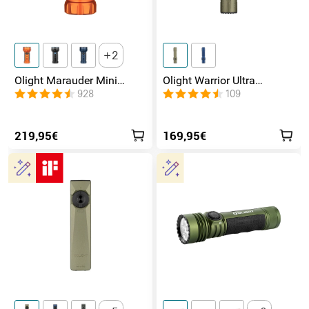
2
Olight Marauder Mini
Olight Warrior Ultra
leistungsstarke LED
Taktische Taschenlampe
928
109
Taschenlampe mit 7000
Lumen und 600 Metern
Leuchtweite
219,95€
169,95€