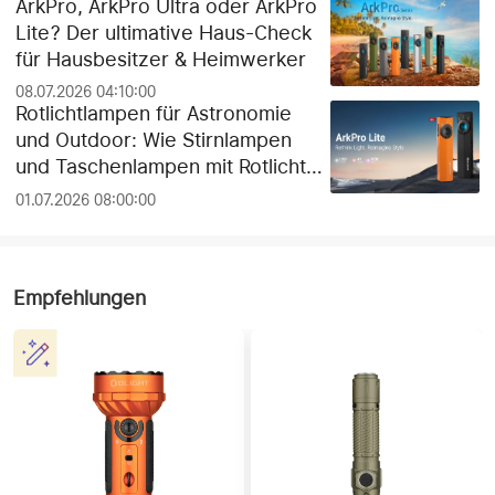
Guide!
ArkPro, ArkPro Ultra oder ArkPro
Lite? Der ultimative Haus-Check
für Hausbesitzer & Heimwerker
08.07.2026 04:10:00
Rotlichtlampen für Astronomie
und Outdoor: Wie Stirnlampen
und Taschenlampen mit Rotlicht
die Dunkeladaptation der Augen
01.07.2026 08:00:00
schützen
Empfehlungen