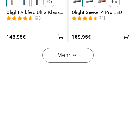
5
6
Olight Arkfeld Ultra Klasse
Olight Seeker 4 Pro LED
1 EDC Taschenlampe mit
Taschenlampe mit 4600
196
711
UV Licht Laser und
Lumen und 260 Meter
Weißlicht
143,95€
169,95€
Mehr
12
Olight Prowess
Olight Oclip Pro S EDC
Leistungsstarke
Lampe mit fünf Lichtern
252
157
Taschenlampe
und mehreren Blinkmodi