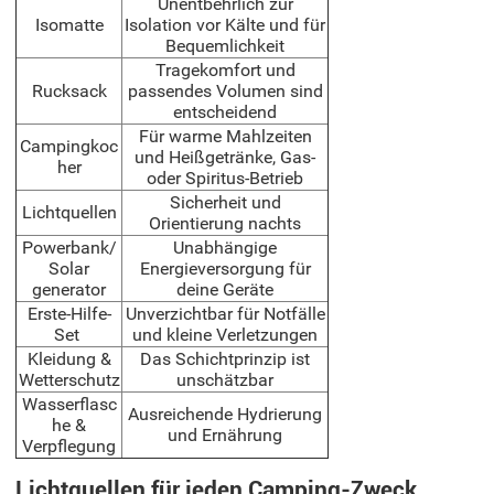
Unentbehrlich zur
Isomatte
Isolation vor Kälte und für
Bequemlichkeit
Tragekomfort und
Rucksack
passendes Volumen sind
entscheidend
Für warme Mahlzeiten
Campingkoc
und Heißgetränke, Gas-
her
oder Spiritus-Betrieb
Sicherheit und
Lichtquellen
Orientierung nachts
Powerbank/
Unabhängige
Solar
Energieversorgung für
generator
deine Geräte
Erste-Hilfe-
Unverzichtbar für Notfälle
Set
und kleine Verletzungen
Kleidung &
Das Schichtprinzip ist
Wetterschutz
unschätzbar
Wasserflasc
Ausreichende Hydrierung
he &
und Ernährung
Verpflegung
Lichtquellen für jeden Camping-Zweck