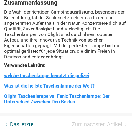
Zusammenfassung
Die Wahl der richtigen Campingausrüstung, besonders der
Beleuchtung, ist der Schlüssel zu einem sicheren und
angenehmen Aufenthalt in der Natur. Konzentriere dich auf
Qualität, Zuverlässigkeit und Vielseitigkeit. Die
Taschenlampen von Olight sind durch ihren robusten
Aufbau und ihre innovative Technik von solchen
Eigenschaften geprägt. Mit der perfekten Lampe bist du
optimal gerüstet für jede Situation, die dir im Freien in
Deutschland entgegenbringt.
Verwandte Lektüre:
welche taschenlampe benutzt die polizei
Was ist die hellste Taschenlampe der Welt?
Olight Taschenlampe vs. Fenix Taschenlampe: Der
Unterschied Zwischen Den Beiden
Wandern im Harz: Tipps und Ausrüstung für deine
Das letzte
Zum nächsten Artikel
Tour