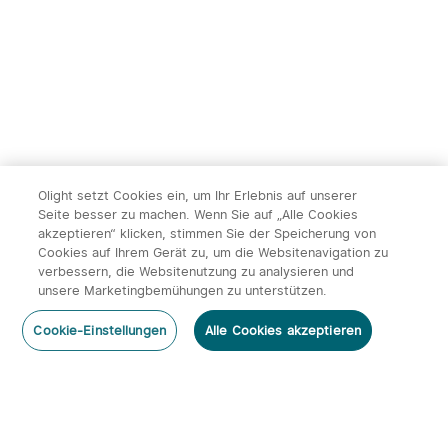
Laufzeit LEVEL 2 (grünes 
14 Stunden
licht)
Laufzeit LEVEL 2 (blaues 
10,5 Stunden
licht)
Leuchtweite 2 (rotes licht)
60 Meter
Leuchtweite 2 (grünes 
70 Meter
licht)
Olight setzt Cookies ein, um Ihr Erlebnis auf unserer
Seite besser zu machen. Wenn Sie auf „Alle Cookies
akzeptieren“ klicken, stimmen Sie der Speicherung von
Leuchtweite 2 (blaues 
50 Meter
licht)
Cookies auf Ihrem Gerät zu, um die Websitenavigation zu
Orange
verbessern, die Websitenutzung zu analysieren und
x
1
219,95€
Olight Marauder Mini
unsere Marketingbemühungen zu unterstützen.
LEVEL 3 (rotes licht)	
150-135-90-45 Lumen
leistungsstarke LED Taschenlampe
mit 7000 Lumen und 600 Metern
In den Warenkorb
Jetzt kaufen
Auf Amazon kaufen
Cookie-Einstellungen
Alle Cookies akzeptieren
219,95€
LEVEL 3 (grünes licht)
180-170-90 Lumen
Leuchtweite
LEVEL 3 (blaues licht)
100-40 Lumen
Laufzeit LEVEL 3 (rotes 
Mehr erfahren
5
Farbe：
Orange
100+430+10+10 Minuten
licht)