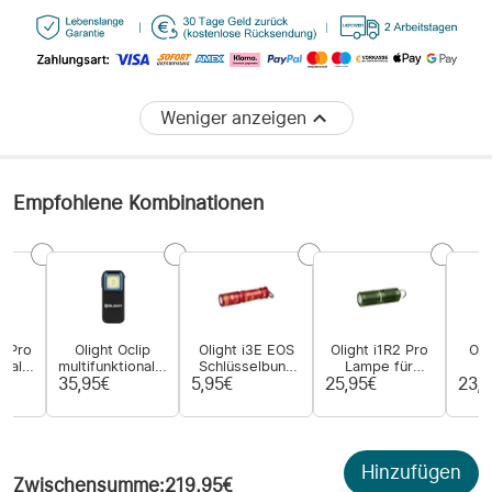
Weniger anzeigen
Empfohlene Kombinationen
p Pro
Olight Oclip
Olight i3E EOS
Olight i1R2 Pro
Oli
onales
multifunktionales
Schlüsselbund
Lampe für
 mit
Clip-Licht LED
Taschenlampe
Schlüsselbund
wied
35,95€
5,95€
25,95€
23,
mit zwei
Tas
len
Lichtquellen
mit i
US
Hinzufügen
Zwischensumme
:
219,95€