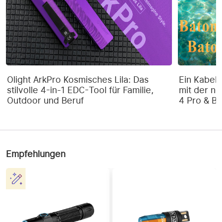
LED
LEDs
Gehäusedurchmesser 
44
(mm)
Militär, Suchlampe, 
Einsatzkräfte, Jagd, 
Anwendungsgebiete
Outdoor, Camping, 
Olight ArkPro Kosmisches Lila: Das
Ein Kabel 
Angeln, Wandern
stilvolle 4-in-1 EDC-Tool für Familie,
mit der ne
Outdoor und Beruf
4 Pro & Ba
Kopfdurchmesser (mm)
65,6
Verpackung
Pappschachtel
HELLIGKEITSSTUFEN
Empfehlungen
Flutlicht: 100, fokussiertes 
LEVEL 1 (Lumen)
Licht: 50
Flutlicht: 35,5 Stunden, 
Laufzeit LEVEL 1
fokussiertes Licht: 43,5 
Stunden