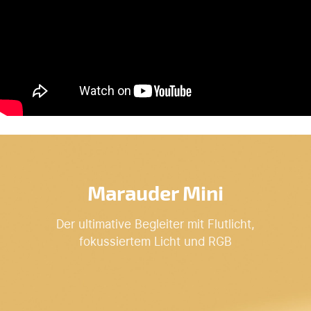
Marauder Mini
Der ultimative Begleiter mit Flutlicht,
fokussiertem Licht und RGB