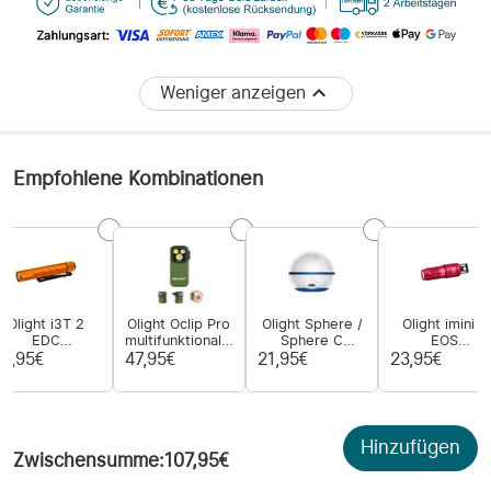
Weniger anzeigen
Empfohlene Kombinationen
Olight i3T 2
Olight Oclip Pro
Olight Sphere /
Olight imini 2
EDC
multifunktionales
Sphere C
EOS
Taschenlampe
Clip-Licht mit
Lampe mit App-
wiederaufladb
23,95€
47,95€
21,95€
23,95€
mit
drei
Steuerung
Taschenlamp
ndkappenschalter
Lichtquellen
mit integriert
und 2 Modi
USB-Stecker
Hinzufügen
Zwischensumme
:
107,95€