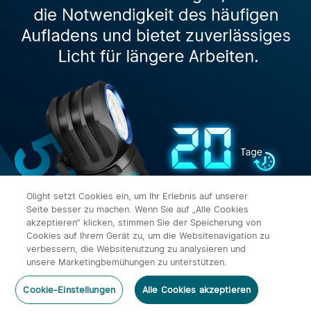
Olight setzt Cookies ein, um Ihr Erlebnis auf unserer
Seite besser zu machen. Wenn Sie auf „Alle Cookies
akzeptieren“ klicken, stimmen Sie der Speicherung von
Cookies auf Ihrem Gerät zu, um die Websitenavigation zu
Schwarz
verbessern, die Websitenutzung zu analysieren und
x
1
107,95€
Olight Perun 3 Multifunktionslampe
unsere Marketingbemühungen zu unterstützen.
mit 3000 Lumen 160 Meter
Leuchtweite
In den Warenkorb
Jetzt kaufen
Auf Amazon kaufen
Cookie-Einstellungen
Alle Cookies akzeptieren
107,95€