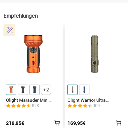
Empfehlungen
2
Olight Marauder Mini
Olight Warrior Ultra
leistungsstarke LED
Taktische Taschenlampe
928
109
Taschenlampe mit 7000
Lumen und 600 Metern
Leuchtweite
219,95€
169,95€