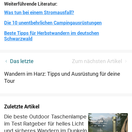
Weiterführende Literatur:
Was tun bei einem Stromausfall?
Die 10 unentbehrlichen Campingausrüstungen
Beste Tipps für Herbstwandern im deutschen
Schwarzwald
Was braucht man zum Campen? Die ultimative
Das letzte
Zum nächsten Artikel
Anleitung zum Packen deiner Ausrüstung
Wandern im Harz: Tipps und Ausrüstung für deine
Tour
Zuletzte Artikel
Die beste Outdoor Taschenlampe
im Test Ratgeber für helles Licht
und sicheres Wandern im Dunkeln