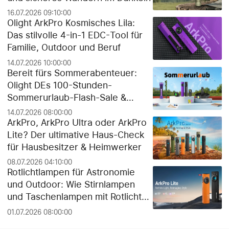
16.07.2026 09:10:00
Olight ArkPro Kosmisches Lila:
Das stilvolle 4-in-1 EDC-Tool für
Familie, Outdoor und Beruf
14.07.2026 10:00:00
Bereit fürs Sommerabenteuer:
Olight DEs 100-Stunden-
Sommerurlaub-Flash-Sale &
exklusiver Gratis-Geschenk-
14.07.2026 08:00:00
Guide!
ArkPro, ArkPro Ultra oder ArkPro
Lite? Der ultimative Haus-Check
für Hausbesitzer & Heimwerker
08.07.2026 04:10:00
Rotlichtlampen für Astronomie
und Outdoor: Wie Stirnlampen
und Taschenlampen mit Rotlicht
die Dunkeladaptation der Augen
01.07.2026 08:00:00
schützen