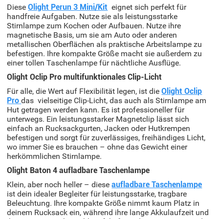
Diese
Olight Perun 3 Mini/Kit
eignet sich perfekt für
handfreie Aufgaben. Nutze sie als leistungsstarke
Stirnlampe zum Kochen oder Aufbauen. Nutze ihre
magnetische Basis, um sie am Auto oder anderen
metallischen Oberflächen als praktische Arbeitslampe zu
befestigen. Ihre kompakte Größe macht sie außerdem zu
einer tollen Taschenlampe für nächtliche Ausflüge.
Olight Oclip Pro multifunktionales Clip-Licht
Für alle, die Wert auf Flexibilität legen, ist die
Olight Oclip
Pro
das vielseitige Clip-Licht, das auch als Stirnlampe am
Hut getragen werden kann. Es ist professioneller für
unterwegs. Ein leistungsstarker Magnetclip lässt sich
einfach an Rucksackgurten, Jacken oder Hutkrempen
befestigen und sorgt für zuverlässiges, freihändiges Licht,
wo immer Sie es brauchen – ohne das Gewicht einer
herkömmlichen Stirnlampe.
Olight Baton 4 aufladbare Taschenlampe
Klein, aber noch heller – diese
aufladbare Taschenlampe
ist dein idealer Begleiter für leistungsstarke, tragbare
Beleuchtung. Ihre kompakte Größe nimmt kaum Platz in
deinem Rucksack ein, während ihre lange Akkulaufzeit und