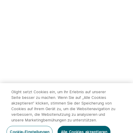
2
Olight Marauder Mini 2
Olight Baton Ultra/Baton 4
leistungsstarke LED
Pro EDC Zuhause
232
144
Taschenlampe mit 10000
Outdooraktivitäten
Lumen und 750 Metern
Taschenlampe
Leuchtweite
239,95€
119,95€
Olight setzt Cookies ein, um Ihr Erlebnis auf unserer
Seite besser zu machen. Wenn Sie auf „Alle Cookies
akzeptieren“ klicken, stimmen Sie der Speicherung von
Cookies auf Ihrem Gerät zu, um die Websitenavigation zu
14
verbessern, die Websitenutzung zu analysieren und
unsere Marketingbemühungen zu unterstützen.
Olight ArkPro Serie EDC
Olight Baton 4 Kit
Kommentar hinzufügen
Taschenlampe mit UV
aufladbare Taschenlampe
492
671
Cookie-Einstellungen
Alle Cookies akzeptieren