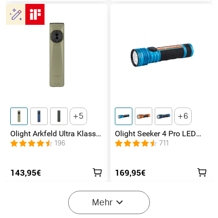
5
6
Olight Arkfeld Ultra Klasse
Olight Seeker 4 Pro LED
1 EDC Taschenlampe mit
Taschenlampe mit 4600
196
711
UV Licht Laser und
Lumen und 260 Meter
Weißlicht
143,95€
169,95€
Mehr