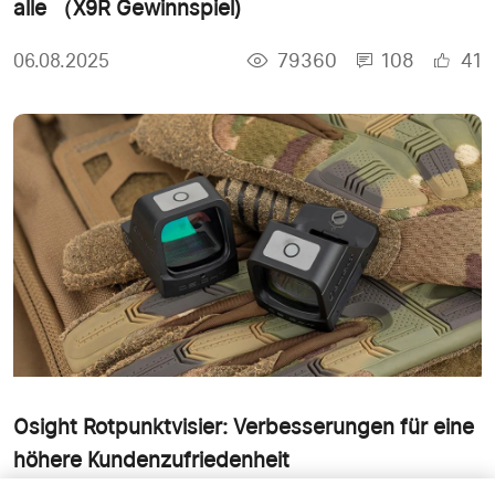
alle （X9R Gewinnspiel)
79360
108
41
06.08.2025
Osight Rotpunktvisier: Verbesserungen für eine
höhere Kundenzufriedenheit