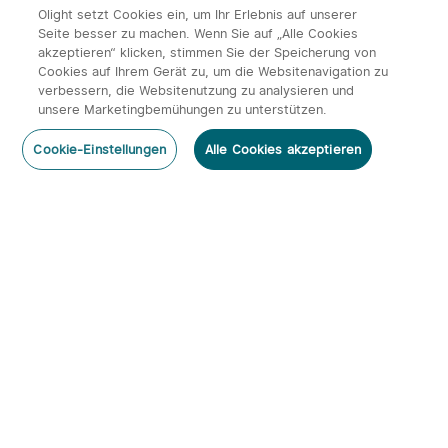
2339
2
3
09.10.2024
Olight setzt Cookies ein, um Ihr Erlebnis auf unserer
Seite besser zu machen. Wenn Sie auf „Alle Cookies
akzeptieren“ klicken, stimmen Sie der Speicherung von
Cookies auf Ihrem Gerät zu, um die Websitenavigation zu
verbessern, die Websitenutzung zu analysieren und
unsere Marketingbemühungen zu unterstützen.
Cookie-Einstellungen
Alle Cookies akzeptieren
Olight MCC und Ladekabel
14477
3
3
08.03.2023