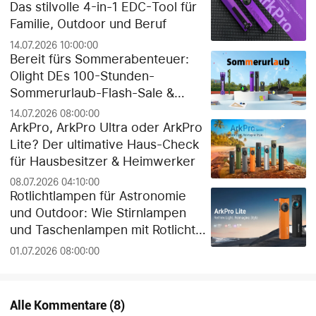
Das stilvolle 4-in-1 EDC-Tool für
Familie, Outdoor und Beruf
14.07.2026 10:00:00
Bereit fürs Sommerabenteuer:
Olight DEs 100-Stunden-
Sommerurlaub-Flash-Sale &
exklusiver Gratis-Geschenk-
14.07.2026 08:00:00
Guide!
ArkPro, ArkPro Ultra oder ArkPro
Lite? Der ultimative Haus-Check
für Hausbesitzer & Heimwerker
08.07.2026 04:10:00
Rotlichtlampen für Astronomie
und Outdoor: Wie Stirnlampen
und Taschenlampen mit Rotlicht
die Dunkeladaptation der Augen
01.07.2026 08:00:00
schützen
Alle Kommentare
(
8
)