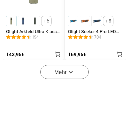
5
6
Olight Arkfeld Ultra Klasse
Olight Seeker 4 Pro LED
1 EDC Taschenlampe mit
Taschenlampe mit 4600
194
704
UV Licht Laser und
Lumen und 260 Meter
Weißlicht
143,95€
169,95€
Mehr
12