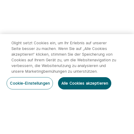
Olight setzt Cookies ein, um Ihr Erlebnis auf unserer
Seite besser zu machen. Wenn Sie auf „Alle Cookies
akzeptieren“ klicken, stimmen Sie der Speicherung von
Cookies auf Ihrem Gerät zu, um die Websitenavigation zu
14
verbessern, die Websitenutzung zu analysieren und
unsere Marketingbemühungen zu unterstützen.
Olight ArkPro Serie EDC
Olight Baton 4 Kit
Kommentar hinzufügen
Taschenlampe mit UV
aufladbare Taschenlampe
492
670
Cookie-Einstellungen
Alle Cookies akzeptieren
Licht Laser und Weißlicht
mit Ladecase
131,95€
113,95€
Abonnieren
Newsletter abonnieren & profitieren: