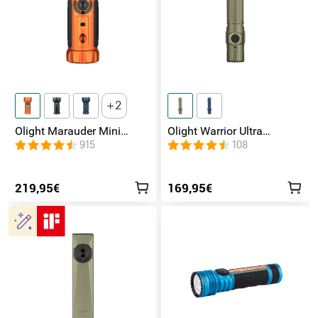
2
Olight Marauder Mini
Olight Warrior Ultra
leistungsstarke LED
Taktische Taschenlampe
915
108
Taschenlampe mit 7000
Lumen und 600 Metern
Leuchtweite
219,95€
169,95€