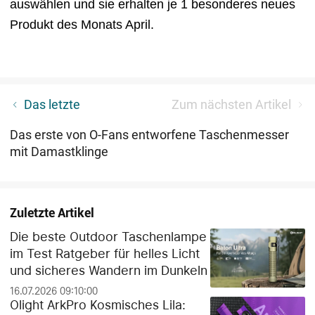
auswählen und sie erhalten je 1 besonderes neues
Produkt des Monats April.
Hier klicken, um herauszufinden, was wir für den 16.
Das letzte
Zum nächsten Artikel
Jahrestag geplant haben!
Das erste von O-Fans entworfene Taschenmesser
mit Damastklinge
Zuletzte Artikel
Die beste Outdoor Taschenlampe
im Test Ratgeber für helles Licht
und sicheres Wandern im Dunkeln
16.07.2026 09:10:00
Olight ArkPro Kosmisches Lila: