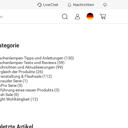
LiveChat
Nachrichten
ns
ategorie
schenlampen-Tipps und Anleitungen
(130)
schenlampen Tests und Reviews
(59)
chrichten und Aktualisierungen
(99)
rgleich der Produkte
(26)
ranstaltung & Flashsale
(112)
rauder Serie
(1)
kPro Serie
(5)
nführung eines neuen Produkts
(3)
ash Sale
(0)
ight Wohltätigkeit
(12)
letzte Artikel