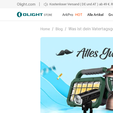
Olight.com
Kostenloser Versand ( DE und AT ) ab 49 €. R
ArkPro
HOT
Alle Artikel
Gr
/
/
Was ist dein Vatertag
Home
Blog