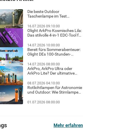
Die beste Outdoor
Taschenlampe im Test
Ratgeber für helles Licht und
sicheres Wandern im Dunkeln
16.07.2026 09:10:00
Olight ArkPro Kosmisches Lila:
Das stilvolle 4-in-1 EDC-Tool für
Familie, Outdoor und Beruf
14.07.2026 10:00:00
Bereit fürs Sommerabenteuer:
Olight DEs 100-Stunden-
Sommerurlaub-Flash-Sale &
exklusiver Gratis-Geschenk-
14.07.2026 08:00:00
Guide!
ArkPro, ArkPro Ultra oder
ArkPro Lite? Der ultimative
Haus-Check für Hausbesitzer
& Heimwerker
08.07.2026 04:10:00
Rotlichtlampen für Astronomie
und Outdoor: Wie Stirnlampen
und Taschenlampen mit
Rotlicht die Dunkeladaptation
01.07.2026 08:00:00
der Augen schützen
ags
Mehr erfahren