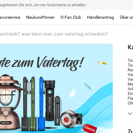
egistrieren Sie sich, um vier Gutscheine zu erhalten.
avurservice
Neukund*innen
O-Fan Club
Händlerantrag
Über u
sgeschenk? was kann man zum vatertag schenken?
K
Ta
Ta
Na
Ve
Ve
Ma
Ar
Ei
Fl
Ol
Zu