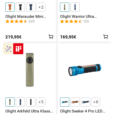
2
Olight Marauder Mini
Olight Warrior Ultra
leistungsstarke LED
Taktische Taschenlampe
928
109
Taschenlampe mit 7000
Lumen und 600 Metern
Leuchtweite
219,95€
169,95€
5
6
Olight Arkfeld Ultra Klasse
Olight Seeker 4 Pro LED