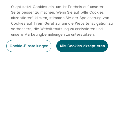
Olight setzt Cookies ein, um Ihr Erlebnis auf unserer
Seite besser zu machen. Wenn Sie auf „Alle Cookies
akzeptieren“ klicken, stimmen Sie der Speicherung von
Cookies auf Ihrem Gerät zu, um die Websitenavigation zu
14
verbessern, die Websitenutzung zu analysieren und
unsere Marketingbemühungen zu unterstützen.
Olight ArkPro Serie EDC
Olight Baton 4 Kit
Kommentar hinzufügen
Taschenlampe mit UV
aufladbare Taschenlampe
492
671
Cookie-Einstellungen
Alle Cookies akzeptieren
Licht Laser und Weißlicht
mit Ladecase
131,95€
113,95€
Abonnieren
Newsletter abonnieren & profitieren:
1. 10% Rabatt-Code
2. 50 Punkte
3. Neuigkeiten, Angebote & Events per Mail