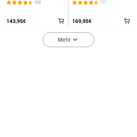
1 EDC Taschenlampe mit
Taschenlampe mit 4600
196
711
UV Licht Laser und
Lumen und 260 Meter
Weißlicht
143,95€
169,95€
Mehr
12
Olight Prowess
Olight Oclip Pro S EDC
Leistungsstarke
Lampe mit fünf Lichtern
252
157
Taschenlampe
und mehreren Blinkmodi
gemütliches Licht
169,95€
54,95€