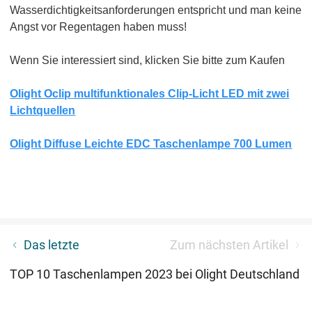
Wasserdichtigkeitsanforderungen entspricht und man keine
Angst vor Regentagen haben muss!
Wenn Sie interessiert sind, klicken Sie bitte zum Kaufen
Olight Oclip multifunktionales Clip-Licht LED mit zwei
Lichtquellen
Olight Diffuse Leichte EDC Taschenlampe 700 Lumen
Die drei Lichtquellen von Arkfeld Pro: UV-Licht,
Das letzte
Zum nächsten Artikel
grüner Laser und weißes Licht
TOP 10 Taschenlampen 2023 bei Olight Deutschland