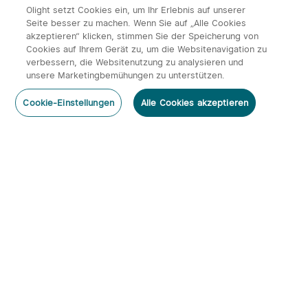
4661
1
3
08.01.2024
Olight setzt Cookies ein, um Ihr Erlebnis auf unserer
Seite besser zu machen. Wenn Sie auf „Alle Cookies
akzeptieren“ klicken, stimmen Sie der Speicherung von
Cookies auf Ihrem Gerät zu, um die Websitenavigation zu
verbessern, die Websitenutzung zu analysieren und
unsere Marketingbemühungen zu unterstützen.
Cookie-Einstellungen
Alle Cookies akzeptieren
Antworten auf häufig gestellte Fragen zu Olight
Taschenlampen
4740
0
4
04.07.2023