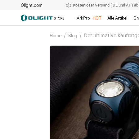
Olight.com
Kostenloser Versand ( DE und AT ) ab 4
ArkPro
HOT
Alle Artikel
Gr
/
/
Der ultimative Kaufratg
Home
Blog