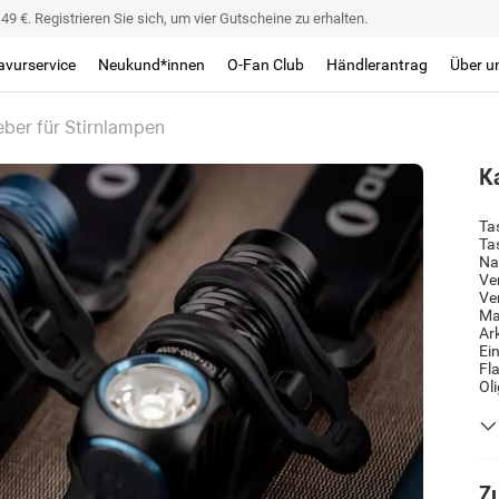
9 €. Registrieren Sie sich, um vier Gutscheine zu erhalten.
avurservice
Neukund*innen
O-Fan Club
Händlerantrag
Über u
eber für Stirnlampen
K
Ta
Ta
Na
Ve
Ve
Ma
Ar
Ei
Fl
Ol
Zu