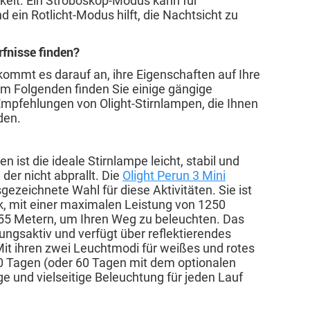
keit. Ein Stroboskop-Modus kann für
 ein Rotlicht-Modus hilft, die Nachtsicht zu
rfnisse finden?
kommt es darauf an, ihre Eigenschaften auf Ihre
Im Folgenden finden Sie einige gängige
mpfehlungen von Olight-Stirnlampen, die Ihnen
den.
 ist die ideale Stirnlampe leicht, stabil und
 der nicht abprallt. Die
Olight Perun 3 Mini
sgezeichnete Wahl für diese Aktivitäten. Sie ist
, mit einer maximalen Leistung von 1250
55 Metern, um Ihren Weg zu beleuchten. Das
mungsaktiv und verfügt über reflektierendes
 Mit ihren zwei Leuchtmodi für weißes und rotes
 10 Tagen (oder 60 Tagen mit dem optionalen
ge und vielseitige Beleuchtung für jeden Lauf