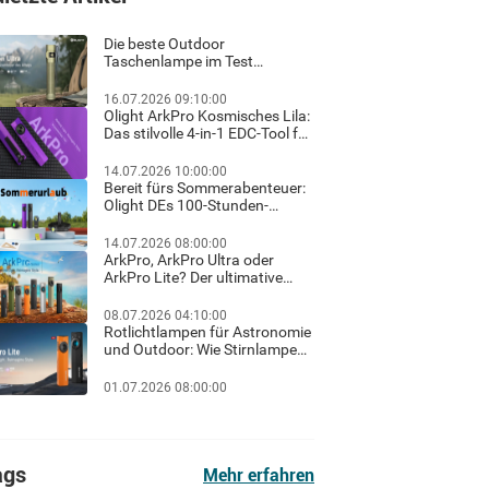
Die beste Outdoor
Taschenlampe im Test
Ratgeber für helles Licht und
sicheres Wandern im Dunkeln
16.07.2026 09:10:00
Olight ArkPro Kosmisches Lila:
Das stilvolle 4-in-1 EDC-Tool für
Familie, Outdoor und Beruf
14.07.2026 10:00:00
Bereit fürs Sommerabenteuer:
Olight DEs 100-Stunden-
Sommerurlaub-Flash-Sale &
exklusiver Gratis-Geschenk-
14.07.2026 08:00:00
Guide!
ArkPro, ArkPro Ultra oder
ArkPro Lite? Der ultimative
Haus-Check für Hausbesitzer
& Heimwerker
08.07.2026 04:10:00
Rotlichtlampen für Astronomie
und Outdoor: Wie Stirnlampen
und Taschenlampen mit
Rotlicht die Dunkeladaptation
01.07.2026 08:00:00
der Augen schützen
ags
Mehr erfahren