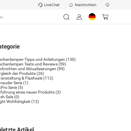
LiveChat
Nachrichten
ns
ategorie
schenlampen-Tipps und Anleitungen
(130)
schenlampen Tests und Reviews
(59)
chrichten und Aktualisierungen
(99)
rgleich der Produkte
(26)
ranstaltung & Flashsale
(112)
rauder Serie
(1)
kPro Serie
(5)
nführung eines neuen Produkts
(3)
ash Sale
(0)
ight Wohltätigkeit
(12)
letzte Artikel