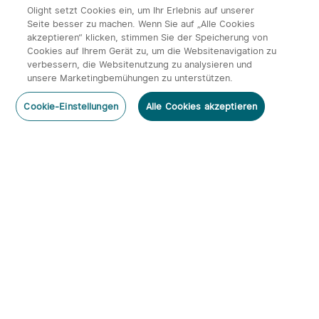
7130
118
28
20.10.2023
Olight setzt Cookies ein, um Ihr Erlebnis auf unserer
Seite besser zu machen. Wenn Sie auf „Alle Cookies
akzeptieren“ klicken, stimmen Sie der Speicherung von
Cookies auf Ihrem Gerät zu, um die Websitenavigation zu
verbessern, die Websitenutzung zu analysieren und
unsere Marketingbemühungen zu unterstützen.
Cookie-Einstellungen
Alle Cookies akzeptieren
O-Fan Day 2023 neue Produkteinführung, Max.
40% Rabatt!
6303
129
35
17.09.2023