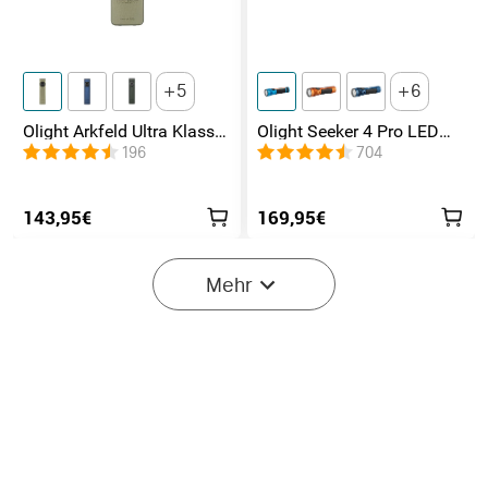
5
6
Olight Arkfeld Ultra Klasse
Olight Seeker 4 Pro LED
1 EDC Taschenlampe mit
Taschenlampe mit 4600
196
704
UV Licht Laser und
Lumen und 260 Meter
Weißlicht
143,95€
169,95€
Mehr