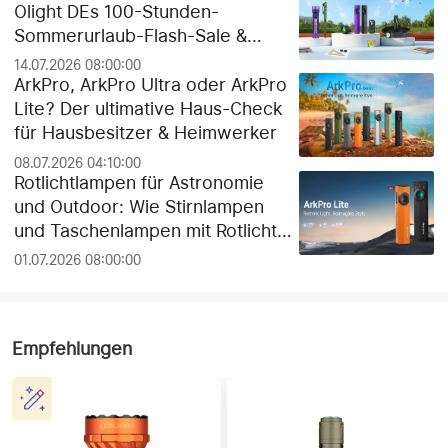
Olight DEs 100-Stunden-
Sommerurlaub-Flash-Sale &
exklusiver Gratis-Geschenk-
14.07.2026 08:00:00
Guide!
ArkPro, ArkPro Ultra oder ArkPro
Lite? Der ultimative Haus-Check
für Hausbesitzer & Heimwerker
08.07.2026 04:10:00
Rotlichtlampen für Astronomie
und Outdoor: Wie Stirnlampen
und Taschenlampen mit Rotlicht
die Dunkeladaptation der Augen
01.07.2026 08:00:00
schützen
Empfehlungen