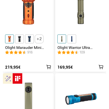
2
Olight Marauder Mini
Olight Warrior Ultra
leistungsstarke LED
Taktische Taschenlampe
916
109
Taschenlampe mit 7000
Lumen und 600 Metern
Leuchtweite
219,95€
169,95€