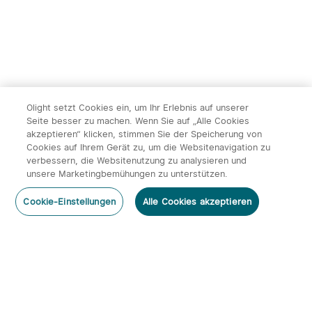
Olight setzt Cookies ein, um Ihr Erlebnis auf unserer
Seite besser zu machen. Wenn Sie auf „Alle Cookies
akzeptieren“ klicken, stimmen Sie der Speicherung von
Cookies auf Ihrem Gerät zu, um die Websitenavigation zu
14
verbessern, die Websitenutzung zu analysieren und
unsere Marketingbemühungen zu unterstützen.
Olight ArkPro Serie EDC
Olight Baton 4 Kit
Kommentar hinzufügen
Taschenlampe mit UV
aufladbare Taschenlampe
492
670
Cookie-Einstellungen
Alle Cookies akzeptieren
Licht Laser und Weißlicht
mit Ladecase
131,95€
113,95€
Abonnieren
Newsletter abonnieren & profitieren: