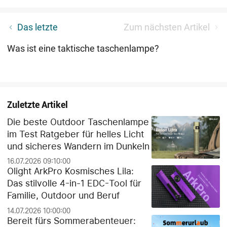
Gehört eine Taschenlampe aus der Baton-Serie zu
Das letzte
Zum nächsten Artikel
deinem EDC？
Was ist eine taktische taschenlampe?
Zuletzte Artikel
Die beste Outdoor Taschenlampe
im Test Ratgeber für helles Licht
und sicheres Wandern im Dunkeln
16.07.2026 09:10:00
Olight ArkPro Kosmisches Lila:
Das stilvolle 4-in-1 EDC-Tool für
Familie, Outdoor und Beruf
14.07.2026 10:00:00
Bereit fürs Sommerabenteuer: