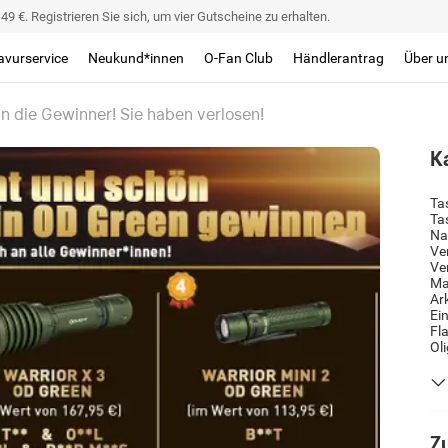
9 €. Registrieren Sie sich, um vier Gutscheine zu erhalten.
avurservice
Neukund*innen
O-Fan Club
Händlerantrag
Über u
n die Gewinner! Sie haben verlosen!
K
Ta
Ta
Na
Ve
Ve
Ma
Ar
Ei
Fl
Ol
Zu