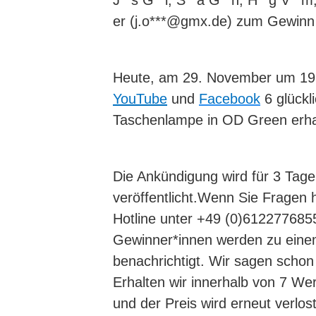
J**s G**l, S**a G**n, H**g V**m,
er (j.o***@gmx.de) zum Gewinn 
Heute, am 29. November um 19:30
YouTube
und
Facebook
6 glückl
Taschenlampe in OD Green erha
Die Ankündigung wird für 3 Tage 
veröffentlicht.Wenn Sie Fragen 
Hotline unter +49 (0)612277685
Gewinner*innen werden zu einem
benachrichtigt. Wir sagen schon
Erhalten wir innerhalb von 7 Wer
und der Preis wird erneut verlos