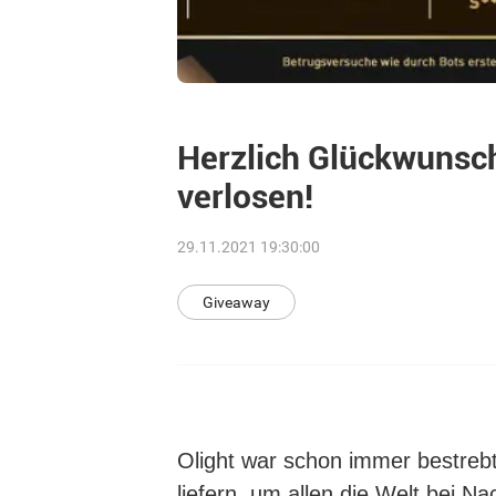
Herzlich Glückwunsch
verlosen!
29.11.2021 19:30:00
Giveaway
Olight war schon immer bestrebt
liefern, um allen die Welt bei N