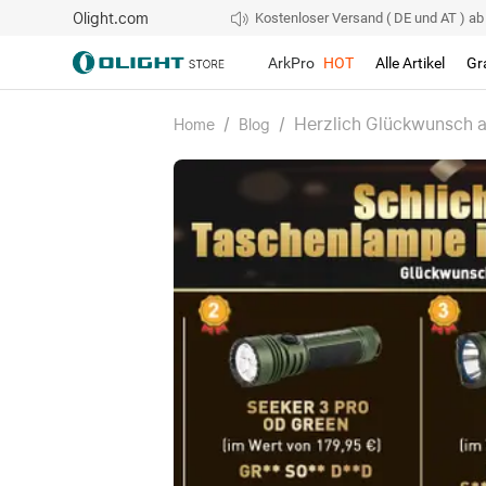
Olight.com
Kostenloser Versand ( DE und AT ) ab 4
ArkPro
HOT
Alle Artikel
Gr
/
/
Herzlich Glückwunsch a
Home
Blog