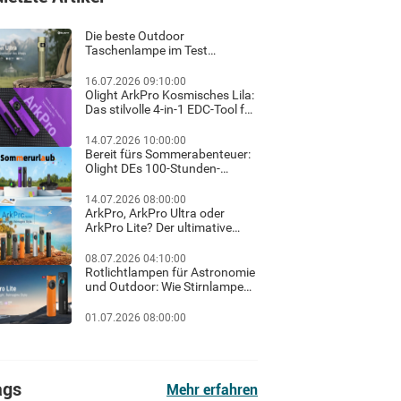
Die beste Outdoor
Taschenlampe im Test
Ratgeber für helles Licht und
sicheres Wandern im Dunkeln
16.07.2026 09:10:00
Olight ArkPro Kosmisches Lila:
Das stilvolle 4-in-1 EDC-Tool für
Familie, Outdoor und Beruf
14.07.2026 10:00:00
Bereit fürs Sommerabenteuer:
Olight DEs 100-Stunden-
Sommerurlaub-Flash-Sale &
exklusiver Gratis-Geschenk-
14.07.2026 08:00:00
Guide!
ArkPro, ArkPro Ultra oder
ArkPro Lite? Der ultimative
Haus-Check für Hausbesitzer
& Heimwerker
08.07.2026 04:10:00
Rotlichtlampen für Astronomie
und Outdoor: Wie Stirnlampen
und Taschenlampen mit
Rotlicht die Dunkeladaptation
01.07.2026 08:00:00
der Augen schützen
ags
Mehr erfahren