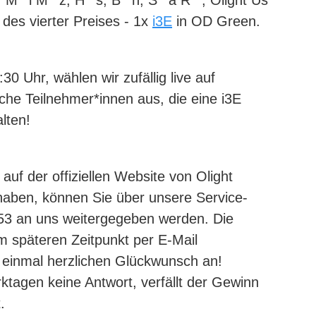
 M**l M**z, H**s, B**n, S**a R**, Olight Us
des vierter Preises - 1x
i3E
in OD Green.
 Uhr, wählen wir zufällig live auf
iche Teilnehmer*innen aus, die eine i3E
lten!
auf der offiziellen Website von Olight
haben, können Sie über unsere Service-
53 an uns weitergegeben werden. Die
 späteren Zeitpunkt per E-Mail
 einmal herzlichen Glückwunsch an!
ktagen keine Antwort, verfällt der Gewinn
t.