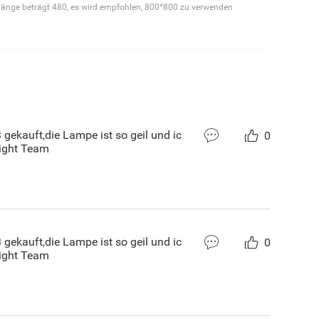
stlänge beträgt 480, es wird empfohlen, 800*800 zu verwenden
3 gekauft,die Lampe ist so geil und ic
0
light Team
3 gekauft,die Lampe ist so geil und ic
0
light Team