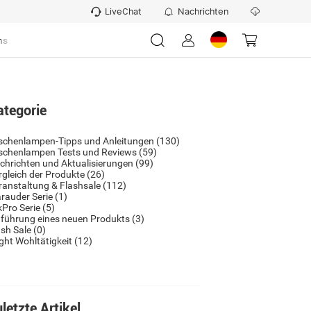
LiveChat
Nachrichten
ns
ategorie
schenlampen-Tipps und Anleitungen
(130)
schenlampen Tests und Reviews
(59)
chrichten und Aktualisierungen
(99)
rgleich der Produkte
(26)
ranstaltung & Flashsale
(112)
rauder Serie
(1)
kPro Serie
(5)
nführung eines neuen Produkts
(3)
ash Sale
(0)
ight Wohltätigkeit
(12)
letzte Artikel