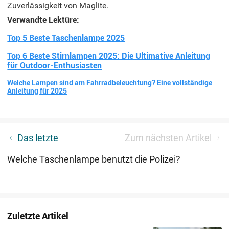
Zuverlässigkeit von Maglite.
Verwandte Lektüre:
Top 5 Beste Taschenlampe 2025
Top 6 Beste Stirnlampen 2025: Die Ultimative Anleitung
für Outdoor-Enthusiasten
Welche Lampen sind am Fahrradbeleuchtung? Eine vollständige
Anleitung für 2025
Stirnlampe zum Joggen: Der ultimative Leitfaden
Das letzte
Zum nächsten Artikel
und die Testsieger 2025
Welche Taschenlampe benutzt die Polizei?
Zuletzte Artikel