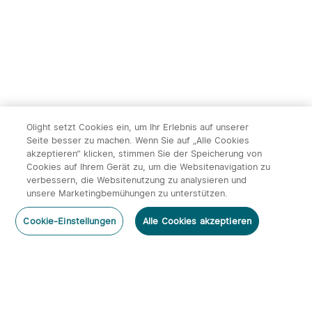
239,95€
119,95€
Olight setzt Cookies ein, um Ihr Erlebnis auf unserer
Seite besser zu machen. Wenn Sie auf „Alle Cookies
akzeptieren“ klicken, stimmen Sie der Speicherung von
Cookies auf Ihrem Gerät zu, um die Websitenavigation zu
14
verbessern, die Websitenutzung zu analysieren und
unsere Marketingbemühungen zu unterstützen.
Olight ArkPro Serie EDC
Olight Baton 4 Kit
Kommentar hinzufügen
Taschenlampe mit UV
aufladbare Taschenlampe
492
671
Cookie-Einstellungen
Alle Cookies akzeptieren
Licht Laser und Weißlicht
mit Ladecase
131,95€
113,95€
Abonnieren