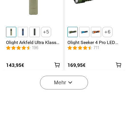
5
6
Olight Arkfeld Ultra Klasse
Olight Seeker 4 Pro LED
1 EDC Taschenlampe mit
Taschenlampe mit 4600
196
711
UV Licht Laser und
Lumen und 260 Meter
Weißlicht
143,95€
169,95€
Mehr