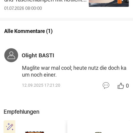
die Dunkeladaptation der Augen
01.07.2026 08:00:00
schützen
Alle Kommentare
(
1
)
Olight BASTI
Maglite war mal cool; heute nutz die doch ka
um noch einer.
0
12.09.2025 17:21:20
Empfehlungen