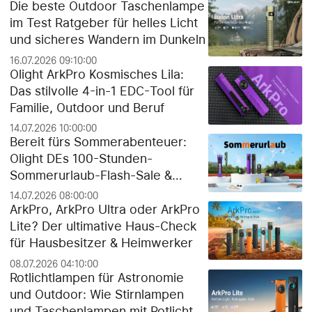
Die beste Outdoor Taschenlampe
im Test Ratgeber für helles Licht
und sicheres Wandern im Dunkeln
16.07.2026 09:10:00
Olight ArkPro Kosmisches Lila:
Das stilvolle 4-in-1 EDC-Tool für
Familie, Outdoor und Beruf
14.07.2026 10:00:00
Bereit fürs Sommerabenteuer:
Olight DEs 100-Stunden-
Sommerurlaub-Flash-Sale &
exklusiver Gratis-Geschenk-
14.07.2026 08:00:00
Guide!
ArkPro, ArkPro Ultra oder ArkPro
Lite? Der ultimative Haus-Check
für Hausbesitzer & Heimwerker
08.07.2026 04:10:00
Rotlichtlampen für Astronomie
und Outdoor: Wie Stirnlampen
und Taschenlampen mit Rotlicht