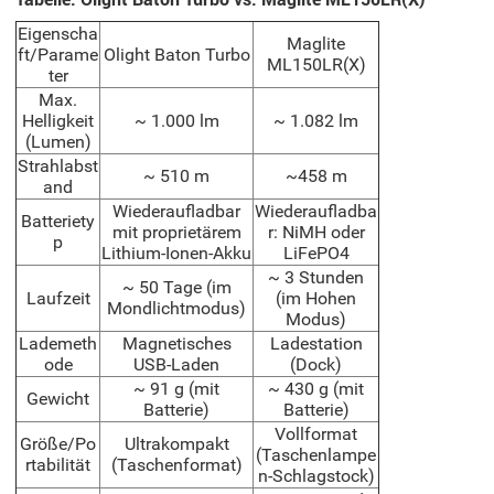
Eigenscha
Maglite
ft/Parame
Olight Baton Turbo
ML150LR(X)
ter
Max.
Helligkeit
~ 1.000 lm
~ ‎1.082 lm
(Lumen)
Strahlabst
~ 510 m
~458 m
and
Wiederaufladbar
Wiederaufladba
Batteriety
mit proprietärem
r: NiMH oder
p
Lithium-Ionen-Akku
LiFePO4
~ 3 Stunden
~ 50 Tage (im
Laufzeit
(im Hohen
Mondlichtmodus)
Modus)
Lademeth
Magnetisches
Ladestation
ode
USB-Laden
(Dock)
~ 91 g (mit
~ 430 g (mit
Gewicht
Batterie)
Batterie)
Vollformat
Größe/Po
Ultrakompakt
(Taschenlampe
rtabilität
(Taschenformat)
n-Schlagstock)