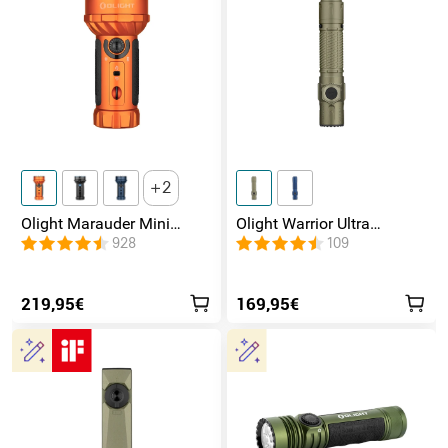
2
Olight Marauder Mini
Olight Warrior Ultra
leistungsstarke LED
Taktische Taschenlampe
928
109
Taschenlampe mit 7000
Lumen und 600 Metern
Leuchtweite
219,95€
169,95€