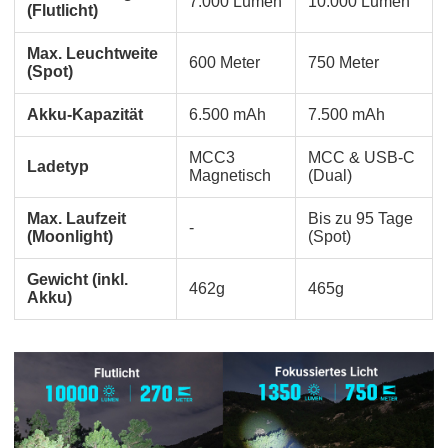
7.000 Lumen
10.000 Lumen
(Flutlicht)
Max. Leuchtweite
600 Meter
750 Meter
(Spot)
Akku-Kapazität
6.500 mAh
7.500 mAh
MCC3
MCC & USB-C
Ladetyp
Magnetisch
(Dual)
Max. Laufzeit
Bis zu 95 Tage
-
(Moonlight)
(Spot)
Gewicht (inkl.
462g
465g
Akku)