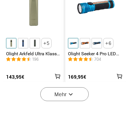
5
6
Olight Arkfeld Ultra Klasse
Olight Seeker 4 Pro LED
1 EDC Taschenlampe mit
Taschenlampe mit 4600
196
704
UV Licht Laser und
Lumen und 260 Meter
Weißlicht
143,95€
169,95€
Mehr