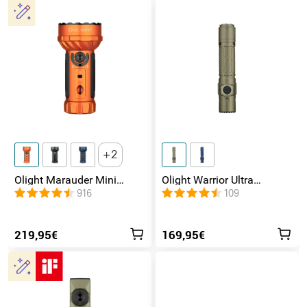
2
Olight Marauder Mini
Olight Warrior Ultra
leistungsstarke LED
Taktische Taschenlampe
916
109
Taschenlampe mit 7000
Lumen und 600 Metern
Leuchtweite
219,95€
169,95€