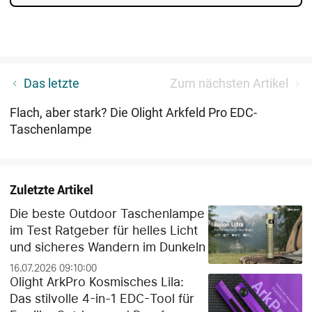
Olight Seeker 4 Pro Bedienung und Anleitung für die
Das letzte
Zum nächsten Artikel
Seeker 4 Taschenlampe
Flach, aber stark? Die Olight Arkfeld Pro EDC-
Taschenlampe
Zuletzte Artikel
Die beste Outdoor Taschenlampe
im Test Ratgeber für helles Licht
und sicheres Wandern im Dunkeln
16.07.2026 09:10:00
Olight ArkPro Kosmisches Lila:
Das stilvolle 4-in-1 EDC-Tool für