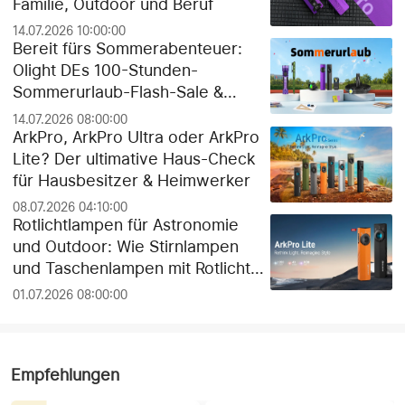
Familie, Outdoor und Beruf
14.07.2026 10:00:00
Bereit fürs Sommerabenteuer:
Olight DEs 100-Stunden-
Sommerurlaub-Flash-Sale &
exklusiver Gratis-Geschenk-
14.07.2026 08:00:00
Guide!
ArkPro, ArkPro Ultra oder ArkPro
Lite? Der ultimative Haus-Check
für Hausbesitzer & Heimwerker
08.07.2026 04:10:00
Rotlichtlampen für Astronomie
und Outdoor: Wie Stirnlampen
und Taschenlampen mit Rotlicht
die Dunkeladaptation der Augen
01.07.2026 08:00:00
schützen
Empfehlungen