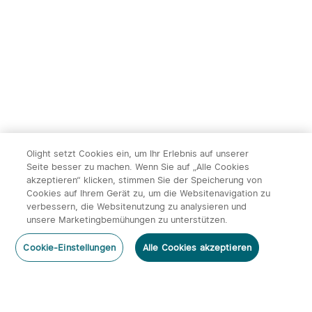
Lumen und 750 Metern
Taschenlampe
Leuchtweite
239,95€
119,95€
Olight setzt Cookies ein, um Ihr Erlebnis auf unserer
Seite besser zu machen. Wenn Sie auf „Alle Cookies
akzeptieren“ klicken, stimmen Sie der Speicherung von
Cookies auf Ihrem Gerät zu, um die Websitenavigation zu
14
verbessern, die Websitenutzung zu analysieren und
unsere Marketingbemühungen zu unterstützen.
Olight ArkPro Serie EDC
Olight Baton 4 Kit
Kommentar hinzufügen
Taschenlampe mit UV
aufladbare Taschenlampe
492
670
Cookie-Einstellungen
Alle Cookies akzeptieren
Licht Laser und Weißlicht
mit Ladecase
131,95€
113,95€
Abonnieren