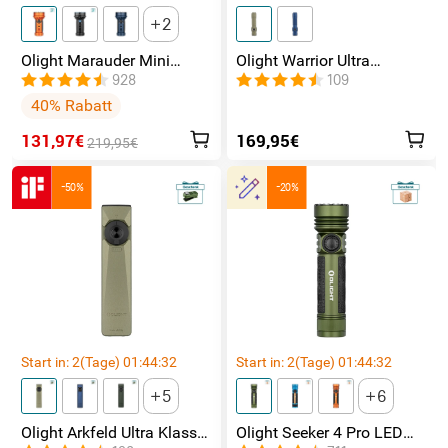
2
Olight Marauder Mini
Olight Warrior Ultra
leistungsstarke LED
Taktische Taschenlampe
928
109
Taschenlampe mit 7000
40% Rabatt
Lumen und 600 Metern
Leuchtweite
131,97€
169,95€
219,95€
-50%
-20%
Start in:
2
(Tage)
01
:
44
:
31
Start in:
2
(Tage)
01
:
44
:
31
5
6
Olight Arkfeld Ultra Klasse
Olight Seeker 4 Pro LED