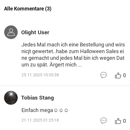
Alle Kommentare
(
3
)
Olight User
Jedes Mal mach ich eine Bestellung und wirs
nicjt gewertet..habe zum Halloween Sales ei
ne gemacht und jedes Mal bin ich wegen Dat
um zu spät. Ärgert mich ...
0
25.11.2025 10:35:38
Tobias Stang
Einfach mega☺️☺️☺️
0
21.11.2025 01:25:18