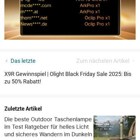
Olight Marauder Mini 2 leistungsstarke LED
Das letzte
Zum nächsten Artikel
Taschenlampe mit 10000 Lumen und 750 Metern
Leuchtweite
X9R Gewinnspiel | Olight Black Friday Sale 2025: Bis
zu 50% Rabatt!
Zuletzte Artikel
Die beste Outdoor Taschenlampe
im Test Ratgeber für helles Licht
und sicheres Wandern im Dunkeln