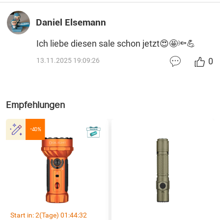
Daniel Elsemann
Ich liebe diesen sale schon jetzt😍🤩🔦💪
0
13.11.2025 19:09:26
Empfehlungen
-40%
Start in:
2
(Tage)
01
:
44
:
31