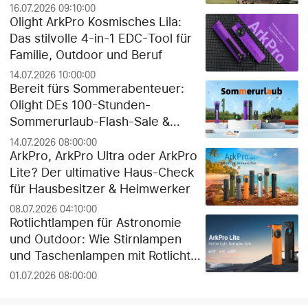
16.07.2026 09:10:00
Olight ArkPro Kosmisches Lila:
Das stilvolle 4-in-1 EDC-Tool für
Familie, Outdoor und Beruf
14.07.2026 10:00:00
Bereit fürs Sommerabenteuer:
Olight DEs 100-Stunden-
Sommerurlaub-Flash-Sale &
exklusiver Gratis-Geschenk-
14.07.2026 08:00:00
Guide!
ArkPro, ArkPro Ultra oder ArkPro
Lite? Der ultimative Haus-Check
für Hausbesitzer & Heimwerker
08.07.2026 04:10:00
Rotlichtlampen für Astronomie
und Outdoor: Wie Stirnlampen
und Taschenlampen mit Rotlicht
die Dunkeladaptation der Augen
01.07.2026 08:00:00
schützen