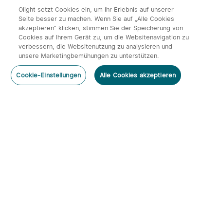
Olight setzt Cookies ein, um Ihr Erlebnis auf unserer
Seite besser zu machen. Wenn Sie auf „Alle Cookies
akzeptieren“ klicken, stimmen Sie der Speicherung von
Cookies auf Ihrem Gerät zu, um die Websitenavigation zu
14
verbessern, die Websitenutzung zu analysieren und
unsere Marketingbemühungen zu unterstützen.
Olight ArkPro Serie EDC
Olight Baton 4 Kit
Kommentar hinzufügen
Taschenlampe mit UV
aufladbare Taschenlampe
492
671
Cookie-Einstellungen
Alle Cookies akzeptieren
Licht Laser und Weißlicht
mit Ladecase
131,95€
113,95€
Abonnieren
Newsletter abonnieren & profitieren:
1. 10% Rabatt-Code
2. 50 Punkte
3. Neuigkeiten, Angebote & Events per Mail