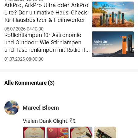
Guide!
ArkPro, ArkPro Ultra oder ArkPro
Lite? Der ultimative Haus-Check
für Hausbesitzer & Heimwerker
08.07.2026 04:10:00
Rotlichtlampen für Astronomie
und Outdoor: Wie Stirnlampen
und Taschenlampen mit Rotlicht
die Dunkeladaptation der Augen
01.07.2026 08:00:00
schützen
Alle Kommentare
(
3
)
Marcel Bloem
Vielen Dank Olight. 🥰