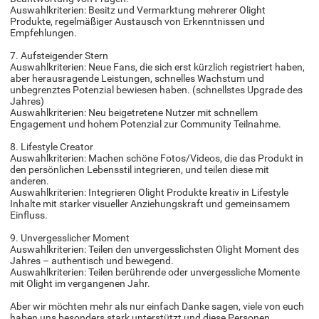
Auswahlkriterien: Besitz und Vermarktung mehrerer Olight
Produkte, regelmäßiger Austausch von Erkenntnissen und
Empfehlungen.
7. Aufsteigender Stern
Auswahlkriterien: Neue Fans, die sich erst kürzlich registriert haben,
aber herausragende Leistungen, schnelles Wachstum und
unbegrenztes Potenzial bewiesen haben. (schnellstes Upgrade des
Jahres)
Auswahlkriterien: Neu beigetretene Nutzer mit schnellem
Engagement und hohem Potenzial zur Community Teilnahme.
8. Lifestyle Creator
Auswahlkriterien: Machen schöne Fotos/Videos, die das Produkt in
den persönlichen Lebensstil integrieren, und teilen diese mit
anderen.
Auswahlkriterien: Integrieren Olight Produkte kreativ in Lifestyle
Inhalte mit starker visueller Anziehungskraft und gemeinsamem
Einfluss.
9. Unvergesslicher Moment
Auswahlkriterien: Teilen den unvergesslichsten Olight Moment des
Jahres – authentisch und bewegend.
Auswahlkriterien: Teilen berührende oder unvergessliche Momente
mit Olight im vergangenen Jahr.
Aber wir möchten mehr als nur einfach Danke sagen, viele von euch
haben uns besonders stark unterstützt und diese Personen