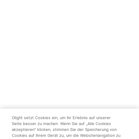
Start in:
2
(Tage)
13
:
26
:
24
2
Olight Marauder Mini 2
Olight Baton Ultra/Baton 4
leistungsstarke LED
Pro EDC Zuhause
232
144
Taschenlampe mit 10000
Outdooraktivitäten
10% Rabatt
Lumen und 750 Metern
Taschenlampe
Leuchtweite
215,95€
119,95€
239,95€
Olight setzt Cookies ein, um Ihr Erlebnis auf unserer
Seite besser zu machen. Wenn Sie auf „Alle Cookies
akzeptieren“ klicken, stimmen Sie der Speicherung von
Cookies auf Ihrem Gerät zu, um die Websitenavigation zu