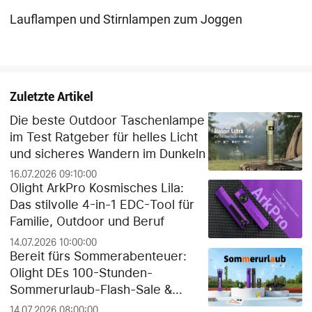
Lauflampen und Stirnlampen zum Joggen
Zuletzte Artikel
Die beste Outdoor Taschenlampe
im Test Ratgeber für helles Licht
und sicheres Wandern im Dunkeln
16.07.2026 09:10:00
Olight ArkPro Kosmisches Lila:
Das stilvolle 4-in-1 EDC-Tool für
Familie, Outdoor und Beruf
14.07.2026 10:00:00
Bereit fürs Sommerabenteuer:
Olight DEs 100-Stunden-
Sommerurlaub-Flash-Sale &
exklusiver Gratis-Geschenk-
14.07.2026 08:00:00