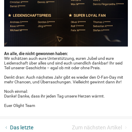
An alle, die nicht gewonnen haben:
Wir schätzen auch eure Unterstützung, euren Jubel und eure
Leidenschaft über alles und sind euch unendlich dankbar! ​​Ihr seid
Teil unserer Geschichte – egal ob mit oder ohne Preis.​​
Denkt dran: Auch nächstes Jahr gibt es wieder den O-Fan-Day mit
mehr Chancen, und Überraschungen. Vielleicht gewinnt dann ihr!
​​Noch einmal:
Danke! Danke, dass ihr jeden Tag unsere Herzen wärmt.
Euer Olight Team
Kupfer – Spuren des Lebens und der Zeit
Das letzte
Zum nächsten Artikel