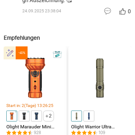
gn Auszeichnung. 🥰
0
24.09.2025 23:38:04
Empfehlungen
-40%
Start in:
2
(Tage)
13
:
26
:
24
2
Olight Marauder Mini
Olight Warrior Ultra
leistungsstarke LED
Taktische Taschenlampe
928
109