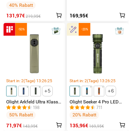
Taschenlampe mit 7000
40% Rabatt
Lumen und 600 Metern
Leuchtweite
131,97€
169,95€
219,95€
-50%
-20%
Start in:
2
(Tage)
13
:
26
:
24
Start in:
2
(Tage)
13
:
26
:
24
5
6
Olight Arkfeld Ultra Klasse
Olight Seeker 4 Pro LED
1 EDC Taschenlampe mit
Taschenlampe mit 4600
198
711
UV Licht Laser und
Lumen und 260 Meter
50% Rabatt
20% Rabatt
Weißlicht
71,97€
135,96€
143,95€
169,95€