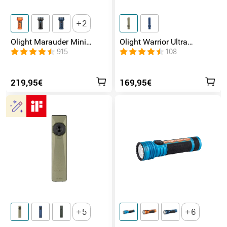
2
Olight Marauder Mini
Olight Warrior Ultra
leistungsstarke LED
Taktische Taschenlampe
915
108
Taschenlampe mit 7000
Lumen und 600 Metern
Leuchtweite
219,95€
169,95€
5
6