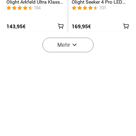
Olight Arkfeld Ultra Klasse
Olight Seeker 4 Pro LED
1 EDC Taschenlampe mit
Taschenlampe mit 4600
194
701
UV Licht Laser und
Lumen und 260 Meter
Weißlicht
143,95€
169,95€
Mehr
12
Olight Prowess
Olight Oclip Pro S EDC
Leistungsstarke
Lampe mit fünf Lichtern
252
157
Taschenlampe
und mehreren Blinkmodi
gemütliches Licht