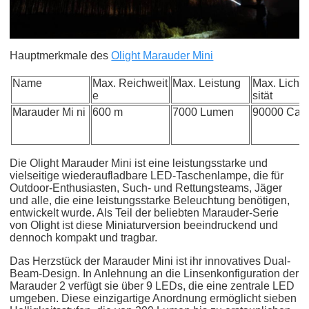
Hauptmerkmale des
Olight Marauder Mini
Name
Max. Reichweit
Max. Leistung
Max. Lichti
e
sität
Marauder Mi ni
600 m
7000 Lumen
90000 Can
Die Olight Marauder Mini ist eine leistungsstarke und
vielseitige wiederaufladbare LED-Taschenlampe, die für
Outdoor-Enthusiasten, Such- und Rettungsteams, Jäger
und alle, die eine leistungsstarke Beleuchtung benötigen,
entwickelt wurde. Als Teil der beliebten Marauder-Serie
von Olight ist diese Miniaturversion beeindruckend und
dennoch kompakt und tragbar.
Das Herzstück der Marauder Mini ist ihr innovatives Dual-
Beam-Design. In Anlehnung an die Linsenkonfiguration der
Marauder 2 verfügt sie über 9 LEDs, die eine zentrale LED
umgeben. Diese einzigartige Anordnung ermöglicht sieben