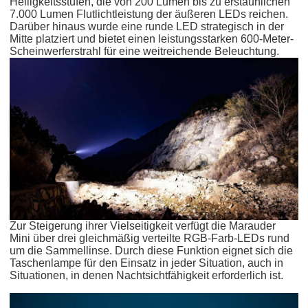
Helligkeitsstufen, die von 200 Lumen bis zu erstaunlichen
7.000 Lumen Flutlichtleistung der äußeren LEDs reichen.
Darüber hinaus wurde eine runde LED strategisch in der
Mitte platziert und bietet einen leistungsstarken 600-Meter-
Scheinwerferstrahl für eine weitreichende Beleuchtung.
Zur Steigerung ihrer Vielseitigkeit verfügt die Marauder
Mini über drei gleichmäßig verteilte RGB-Farb-LEDs rund
um die Sammellinse. Durch diese Funktion eignet sich die
Taschenlampe für den Einsatz in jeder Situation, auch in
Situationen, in denen Nachtsichtfähigkeit erforderlich ist.