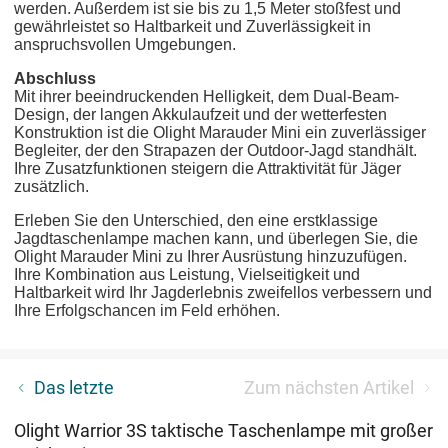
werden. Außerdem ist sie bis zu 1,5 Meter stoßfest und
gewährleistet so Haltbarkeit und Zuverlässigkeit in
anspruchsvollen Umgebungen.
Abschluss
Mit ihrer beeindruckenden Helligkeit, dem Dual-Beam-
Design, der langen Akkulaufzeit und der wetterfesten
Konstruktion ist die Olight Marauder Mini ein zuverlässiger
Begleiter, der den Strapazen der Outdoor-Jagd standhält.
Ihre Zusatzfunktionen steigern die Attraktivität für Jäger
zusätzlich.
Erleben Sie den Unterschied, den eine erstklassige
Jagdtaschenlampe machen kann, und überlegen Sie, die
Olight Marauder Mini zu Ihrer Ausrüstung hinzuzufügen.
Ihre Kombination aus Leistung, Vielseitigkeit und
Haltbarkeit wird Ihr Jagderlebnis zweifellos verbessern und
Ihre Erfolgschancen im Feld erhöhen.
【Gewinnspiel】17. Geburtstag von Olight, viele
Das letzte
Zum nächsten Artikel
neue Produkte, bis zu 281.88 Euro sparen!
Olight Warrior 3S taktische Taschenlampe mit großer