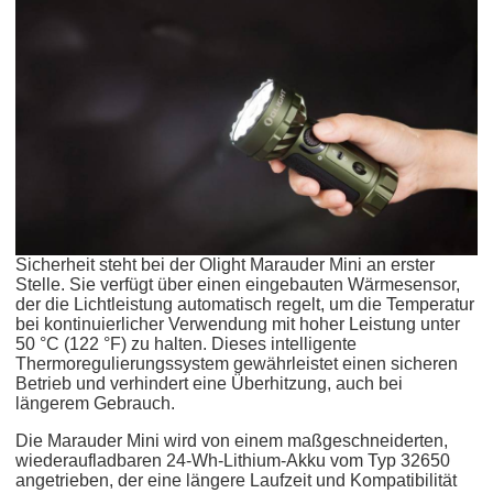
Sicherheit steht bei der Olight Marauder Mini an erster
Stelle. Sie verfügt über einen eingebauten Wärmesensor,
der die Lichtleistung automatisch regelt, um die Temperatur
bei kontinuierlicher Verwendung mit hoher Leistung unter
50 °C (122 °F) zu halten. Dieses intelligente
Thermoregulierungssystem gewährleistet einen sicheren
Betrieb und verhindert eine Überhitzung, auch bei
längerem Gebrauch.
Die Marauder Mini wird von einem maßgeschneiderten,
wiederaufladbaren 24-Wh-Lithium-Akku vom Typ 32650
angetrieben, der eine längere Laufzeit und Kompatibilität