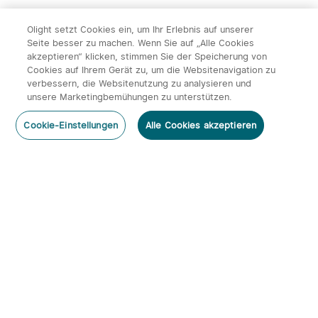
Olight setzt Cookies ein, um Ihr Erlebnis auf unserer
Seite besser zu machen. Wenn Sie auf „Alle Cookies
akzeptieren“ klicken, stimmen Sie der Speicherung von
Cookies auf Ihrem Gerät zu, um die Websitenavigation zu
14
verbessern, die Websitenutzung zu analysieren und
unsere Marketingbemühungen zu unterstützen.
Olight ArkPro Serie EDC
Olight Baton 4 Kit
Kommentar hinzufügen
Taschenlampe mit UV
aufladbare Taschenlampe
492
670
Cookie-Einstellungen
Alle Cookies akzeptieren
Licht Laser und Weißlicht
mit Ladecase
131,95€
113,95€
Abonnieren
Newsletter abonnieren & profitieren:
1. 10% Rabatt-Code
2. 50 Punkte
3. Neuigkeiten, Angebote & Events per Mail