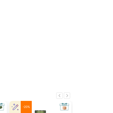
-20%
-40%