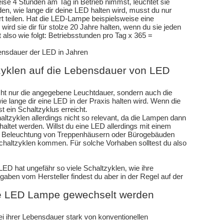
se 4 Stunden am Tag in Betrieb nimmst, leuchtet sie
n, wie lange dir deine LED halten wird, musst du nur
 teilen. Hat die LED-Lampe beispielsweise eine
ird sie dir für stolze 20 Jahre halten, wenn du sie jeden
t also wie folgt: Betriebsstunden pro Tag x 365 =
ensdauer der LED in Jahren
zyklen auf die Lebensdauer von LED
ht nur die angegebene Leuchtdauer, sondern auch die
e lange dir eine LED in der Praxis halten wird. Wenn die
t ein Schaltzyklus erreicht.
altzyklen allerdings nicht so relevant, da die Lampen dann
haltet werden. Willst du eine LED allerdings mit einem
e Beleuchtung von Treppenhäusern oder Bürogebäuden
chaltzyklen kommen. Für solche Vorhaben solltest du also
LED hat ungefähr so viele Schaltzyklen, wie ihre
aben vom Hersteller findest du aber in der Regel auf der
ne LED Lampe gewechselt werden
i ihrer Lebensdauer stark von konventionellen