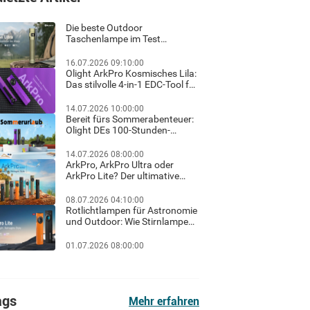
Die beste Outdoor
Taschenlampe im Test
Ratgeber für helles Licht und
sicheres Wandern im Dunkeln
16.07.2026 09:10:00
Olight ArkPro Kosmisches Lila:
Das stilvolle 4-in-1 EDC-Tool für
Familie, Outdoor und Beruf
14.07.2026 10:00:00
Bereit fürs Sommerabenteuer:
Olight DEs 100-Stunden-
Sommerurlaub-Flash-Sale &
exklusiver Gratis-Geschenk-
14.07.2026 08:00:00
Guide!
ArkPro, ArkPro Ultra oder
ArkPro Lite? Der ultimative
Haus-Check für Hausbesitzer
& Heimwerker
08.07.2026 04:10:00
Rotlichtlampen für Astronomie
und Outdoor: Wie Stirnlampen
und Taschenlampen mit
Rotlicht die Dunkeladaptation
01.07.2026 08:00:00
der Augen schützen
ags
Mehr erfahren