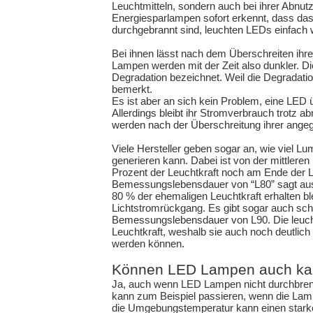
Leuchtmitteln, sondern auch bei ihrer Abnu
Energiesparlampen sofort erkennt, dass das 
durchgebrannt sind, leuchten LEDs einfach w
Bei ihnen lässt nach dem Überschreiten ihr
Lampen werden mit der Zeit also dunkler. Di
Degradation bezeichnet. Weil die Degradation
bemerkt.
Es ist aber an sich kein Problem, eine LED 
Allerdings bleibt ihr Stromverbrauch trotz
werden nach der Überschreitung ihrer angeg
Viele Hersteller geben sogar an, wie viel L
generieren kann. Dabei ist von der mittlere
Prozent der Leuchtkraft noch am Ende der Le
Bemessungslebensdauer von “L80” sagt aus
80 % der ehemaligen Leuchtkraft erhalten bl
Lichtstromrückgang. Es gibt sogar auch sch
Bemessungslebensdauer von L90. Die leucht
Leuchtkraft, weshalb sie auch noch deutlic
werden können.
Können LED Lampen auch ka
Ja, auch wenn LED Lampen nicht durchbrenn
kann zum Beispiel passieren, wenn die Lamp
die Umgebungstemperatur kann einen stark