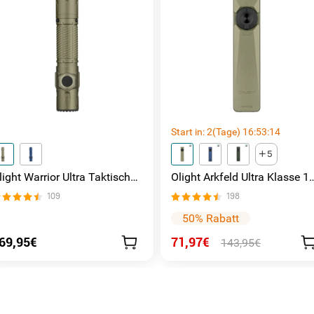
Start in:
2
(Tage)
16
:
53
:
13
5
light Warrior Ultra Taktische
Olight Arkfeld Ultra Klasse 1
aschenlampe
EDC Taschenlampe mit UV
109
198
Licht Laser und Weißlicht
50% Rabatt
69,95€
71,97€
143,95€