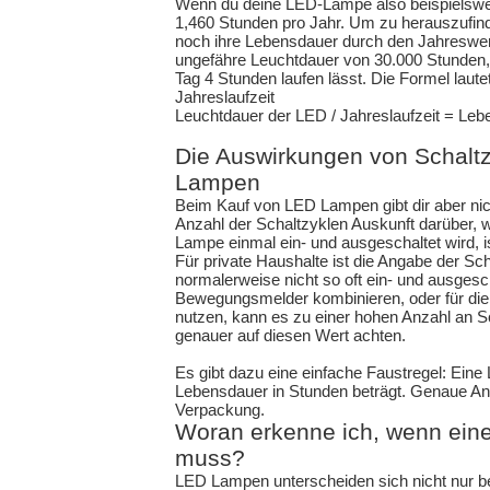
Wenn du deine LED-Lampe also beispielswei
1,460 Stunden pro Jahr. Um zu herauszufinde
noch ihre Lebensdauer durch den Jahreswert
ungefähre Leuchtdauer von 30.000 Stunden, w
Tag 4 Stunden laufen lässt. Die Formel laute
Jahreslaufzeit
Leuchtdauer der LED / Jahreslaufzeit = Leb
Die Auswirkungen von Schalt
Lampen
Beim Kauf von LED Lampen gibt dir aber nic
Anzahl der Schaltzyklen Auskunft darüber, wi
Lampe einmal ein- und ausgeschaltet wird, is
Für private Haushalte ist die Angabe der Sch
normalerweise nicht so oft ein- und ausgesc
Bewegungsmelder kombinieren, oder für di
nutzen, kann es zu einer hohen Anzahl an S
genauer auf diesen Wert achten.
Es gibt dazu eine einfache Faustregel: Eine 
Lebensdauer in Stunden beträgt. Genaue Ang
Verpackung.
Woran erkenne ich, wenn ei
muss?
LED Lampen unterscheiden sich nicht nur be