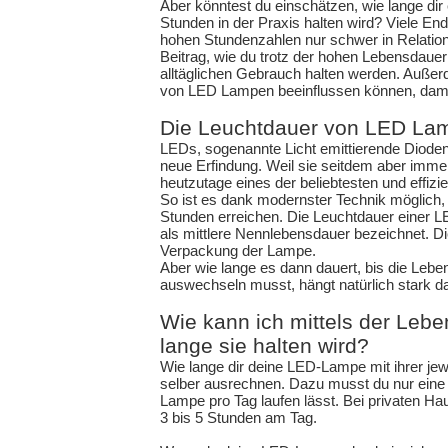
Aber könntest du einschätzen, wie lange di
Stunden in der Praxis halten wird? Viele End
hohen Stundenzahlen nur schwer in Relation
Beitrag, wie du trotz der hohen Lebensdaue
alltäglichen Gebrauch halten werden. Auße
von LED Lampen beeinflussen können, damit 
Die Leuchtdauer von LED La
LEDs, sogenannte Licht emittierende Dioden,
neue Erfindung. Weil sie seitdem aber immer
heutzutage eines der beliebtesten und effiz
So ist es dank modernster Technik möglich
Stunden erreichen. Die Leuchtdauer einer L
als mittlere Nennlebensdauer bezeichnet. Di
Verpackung der Lampe.
Aber wie lange es dann dauert, bis die Lebe
auswechseln musst, hängt natürlich stark da
Wie kann ich mittels der Leb
lange sie halten wird?
Wie lange dir deine LED-Lampe mit ihrer jew
selber ausrechnen. Dazu musst du nur eine 
Lampe pro Tag laufen lässt. Bei privaten Hau
3 bis 5 Stunden am Tag.