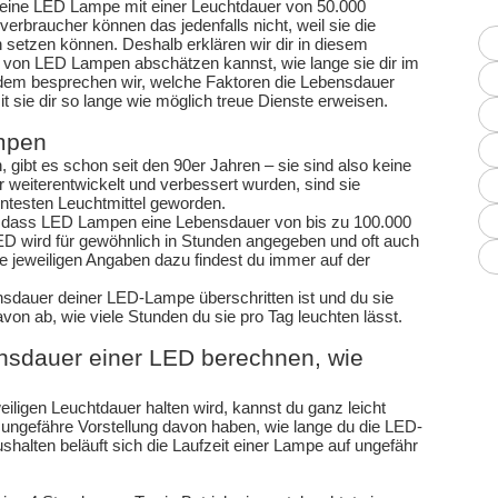
r eine LED Lampe mit einer Leuchtdauer von 50.000
verbraucher können das jedenfalls nicht, weil sie die
 setzen können. Deshalb erklären wir dir in diesem
r von LED Lampen abschätzen kannst, wie lange sie dir im
rdem besprechen wir, welche Faktoren die Lebensdauer
sie dir so lange wie möglich treue Dienste erweisen.
mpen
 gibt es schon seit den 90er Jahren – sie sind also keine
 weiterentwickelt und verbessert wurden, sind sie
ientesten Leuchtmittel geworden.
, dass LED Lampen eine Lebensdauer von bis zu 100.000
ED wird für gewöhnlich in Stunden angegeben und oft auch
e jeweiligen Angaben dazu findest du immer auf der
nsdauer deiner LED-Lampe überschritten ist und du sie
von ab, wie viele Stunden du sie pro Tag leuchten lässt.
ensdauer einer LED berechnen, wie
eiligen Leuchtdauer halten wird, kannst du ganz leicht
ungefähre Vorstellung davon haben, wie lange du die LED-
shalten beläuft sich die Laufzeit einer Lampe auf ungefähr