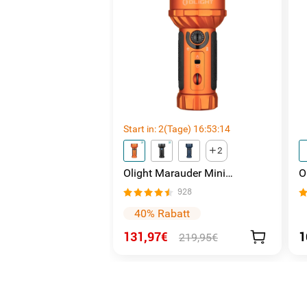
Start in:
2
(Tage)
16
:
53
:
13
2
Olight Marauder Mini
O
leistungsstarke LED
T
928
Taschenlampe mit 7000
Lumen und 600 Metern
40% Rabatt
Leuchtweite
131,97€
1
219,95€