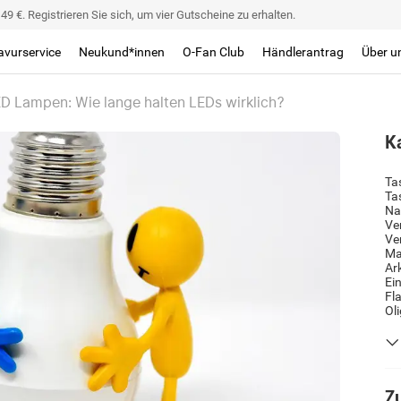
9 €. Registrieren Sie sich, um vier Gutscheine zu erhalten.
avurservice
Neukund*innen
O-Fan Club
Händlerantrag
Über u
D Lampen: Wie lange halten LEDs wirklich?
K
Ta
Ta
Na
Ve
Ve
Ma
Ar
Ei
Fl
Ol
Zu