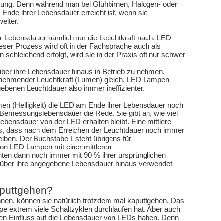
tzung. Denn während man bei Glühbirnen, Halogen- oder
Ende ihrer Lebensdauer erreicht ist, wenn sie
eiter.
er Lebensdauer nämlich nur die Leuchtkraft nach. LED
eser Prozess wird oft in der Fachsprache auch als
 schleichend erfolgt, wird sie in der Praxis oft nur schwer
über ihre Lebensdauer hinaus in Betrieb zu nehmen.
 abnehmender Leuchtkraft (Lumen) gleich. LED Lampen
ebenen Leuchtdauer also immer ineffizienter.
umen (Helligkeit) die LED am Ende ihrer Lebensdauer noch
n Bemessungslebensdauer die Rede. Sie gibt an, wie viel
bensdauer von der LED erhalten bleibt. Eine mittlere
, dass nach dem Erreichen der Leuchtdauer noch immer
eiben. Der Buchstabe L steht übrigens für
on LED Lampen mit einer mittleren
en dann noch immer mit 90 % ihrer ursprünglichen
h über ihre angegebene Lebensdauer hinaus verwendet
puttgehen?
en, können sie natürlich trotzdem mal kaputtgehen. Das
e extrem viele Schaltzyklen durchlaufen hat. Aber auch
en Einfluss auf die Lebensdauer von LEDs haben. Denn