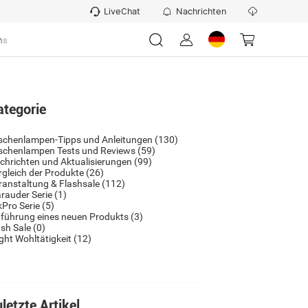
LiveChat
Nachrichten
ns
ategorie
schenlampen-Tipps und Anleitungen
(130)
schenlampen Tests und Reviews
(59)
chrichten und Aktualisierungen
(99)
rgleich der Produkte
(26)
ranstaltung & Flashsale
(112)
rauder Serie
(1)
kPro Serie
(5)
nführung eines neuen Produkts
(3)
ash Sale
(0)
ight Wohltätigkeit
(12)
letzte Artikel