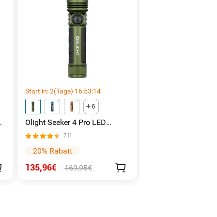
Start in:
2
(Tage)
16
:
53
:
13
Start in:
2
(Tage)
16
:
53
:
6
Olight Seeker 4 Pro LED
Olight Prowess
Taschenlampe mit 4600
Leistungsstarke
711
252
Lumen und 260 Meter
Taschenlampe gemü
Licht
20% Rabatt
40% Rabatt
135,96€
101,97€
169,95€
169,95€