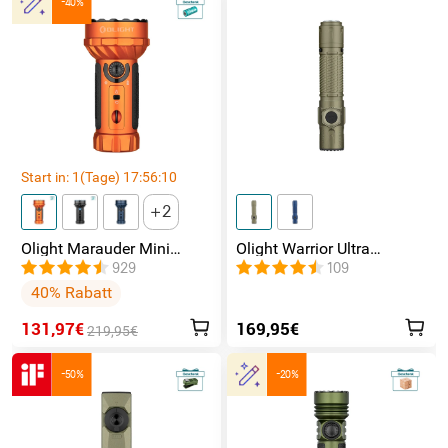
-40%
Start in:
1
(Tage)
17
:
56
:
09
2
Olight Marauder Mini
Olight Warrior Ultra
leistungsstarke LED
Taktische Taschenlampe
929
109
Taschenlampe mit 7000
40% Rabatt
Lumen und 600 Metern
Leuchtweite
131,97€
169,95€
219,95€
-50%
-20%