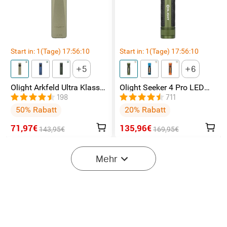
Start in:
1
(Tage)
17
:
56
:
09
Start in:
1
(Tage)
17
:
56
:
09
5
6
Olight Arkfeld Ultra Klasse
Olight Seeker 4 Pro LED
1 EDC Taschenlampe mit
Taschenlampe mit 4600
198
711
UV Licht Laser und
Lumen und 260 Meter
50% Rabatt
20% Rabatt
Weißlicht
71,97€
135,96€
143,95€
169,95€
-40%
Mehr