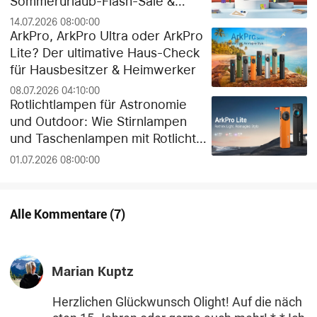
Sommerurlaub-Flash-Sale &
exklusiver Gratis-Geschenk-
14.07.2026 08:00:00
Guide!
ArkPro, ArkPro Ultra oder ArkPro
Lite? Der ultimative Haus-Check
für Hausbesitzer & Heimwerker
08.07.2026 04:10:00
Rotlichtlampen für Astronomie
und Outdoor: Wie Stirnlampen
und Taschenlampen mit Rotlicht
die Dunkeladaptation der Augen
01.07.2026 08:00:00
schützen
Alle Kommentare
(
7
)
Marian Kuptz
Herzlichen Glückwunsch Olight! Auf die näch