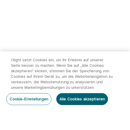
Leuchtweite
215,95€
119,95€
239,95€
Olight setzt Cookies ein, um Ihr Erlebnis auf unserer
Seite besser zu machen. Wenn Sie auf „Alle Cookies
akzeptieren“ klicken, stimmen Sie der Speicherung von
Cookies auf Ihrem Gerät zu, um die Websitenavigation zu
14
verbessern, die Websitenutzung zu analysieren und
unsere Marketingbemühungen zu unterstützen.
Olight ArkPro Serie EDC
Olight Baton 4 Kit
Kommentar hinzufügen
Taschenlampe mit UV
aufladbare Taschenlampe
492
671
Cookie-Einstellungen
Alle Cookies akzeptieren
Licht Laser und Weißlicht
mit Ladecase
131,95€
113,95€
Abonnieren