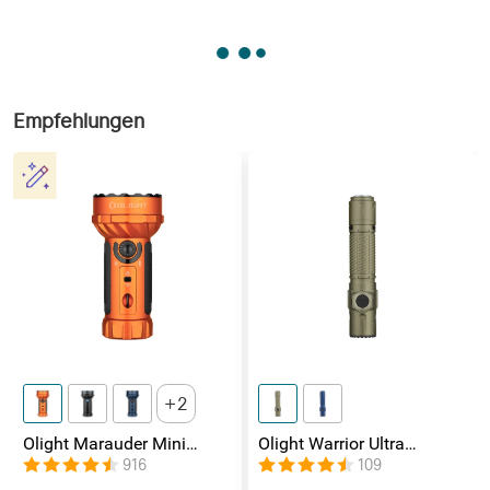
Empfehlungen
2
Olight Marauder Mini
Olight Warrior Ultra
leistungsstarke LED
Taktische Taschenlampe
916
109
Taschenlampe mit 7000