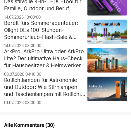
Das stilvolle 4-in-1 EDC-Tool für
Familie, Outdoor und Beruf
14.07.2026 10:00:00
Bereit fürs Sommerabenteuer:
Olight DEs 100-Stunden-
Sommerurlaub-Flash-Sale &
exklusiver Gratis-Geschenk-
14.07.2026 08:00:00
Guide!
ArkPro, ArkPro Ultra oder ArkPro
Lite? Der ultimative Haus-Check
für Hausbesitzer & Heimwerker
08.07.2026 04:10:00
Rotlichtlampen für Astronomie
und Outdoor: Wie Stirnlampen
und Taschenlampen mit Rotlicht
die Dunkeladaptation der Augen
01.07.2026 08:00:00
schützen
Alle Kommentare
(
30
)