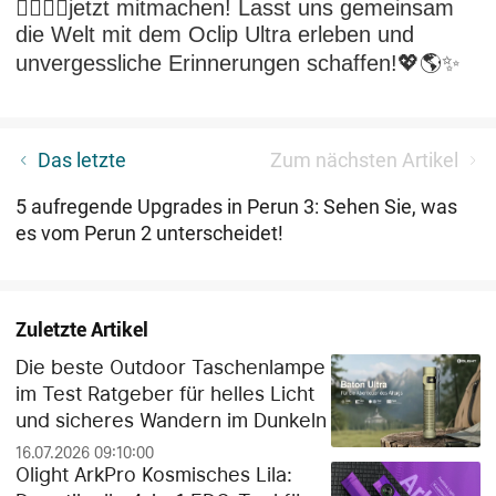
🏃‍♀️🏃‍♂️jetzt mitmachen! Lasst uns gemeinsam
die Welt mit dem Oclip Ultra erleben und
unvergessliche Erinnerungen schaffen!💖🌎✨
Taschenlampe Strahl Entfernung erklärt: Lumen,
Das letzte
Zum nächsten Artikel
Candelas und Lux einfach erklärt
5 aufregende Upgrades in Perun 3: Sehen Sie, was
es vom Perun 2 unterscheidet!
Zuletzte Artikel
Die beste Outdoor Taschenlampe
im Test Ratgeber für helles Licht
und sicheres Wandern im Dunkeln
16.07.2026 09:10:00
Olight ArkPro Kosmisches Lila: