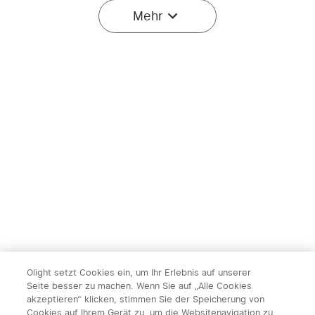
Mehr
12
Olight Prowess
Olight Oclip Pro S EDC
Leistungsstarke
Lampe mit fünf Lichtern
252
157
Taschenlampe
und mehreren Blinkmodi
gemütliches Licht
169,95€
54,95€
Olight setzt Cookies ein, um Ihr Erlebnis auf unserer
Seite besser zu machen. Wenn Sie auf „Alle Cookies
akzeptieren“ klicken, stimmen Sie der Speicherung von
Cookies auf Ihrem Gerät zu, um die Websitenavigation zu