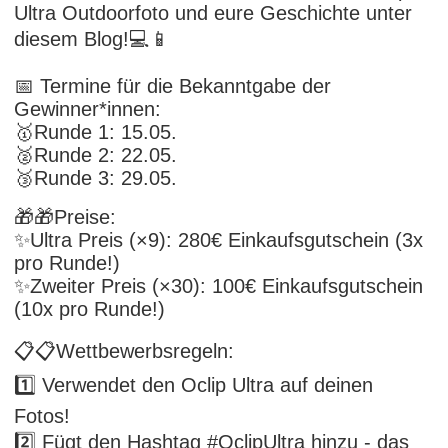
Ultra Outdoorfoto und eure Geschichte unter
diesem Blog!💻📱
📅 Termine für die Bekanntgabe der
Gewinner*innen:
🥇Runde 1: 15.05.
🥈Runde 2: 22.05.
🥉Runde 3: 29.05.
🎁🎁Preise:
✨Ultra Preis (×9): 280€ Einkaufsgutschein (3x
pro Runde!)
✨Zweiter Preis (×30): 100€ Einkaufsgutschein
(10x pro Runde!)
📋📋Wettbewerbsregeln:
1️⃣ Verwendet den Oclip Ultra auf deinen
Fotos!
2️⃣ Fügt den Hashtag #OclipUltra hinzu - das