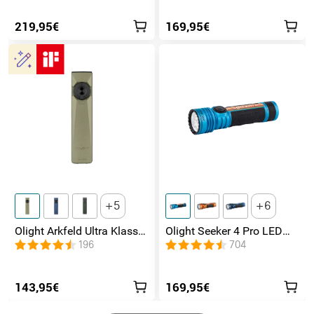
Lumen und 600 Metern
Leuchtweite
219,95€
169,95€
5
6
Olight Arkfeld Ultra Klasse
Olight Seeker 4 Pro LED
1 EDC Taschenlampe mit
Taschenlampe mit 4600
196
704
UV Licht Laser und
Lumen und 260 Meter
Weißlicht
143,95€
169,95€