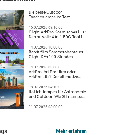
Die beste Outdoor
Taschenlampe im Test
Ratgeber für helles Licht und
sicheres Wandern im Dunkeln
16.07.2026 09:10:00
Olight ArkPro Kosmisches Lila:
Das stilvolle 4-in-1 EDC-Tool für
Familie, Outdoor und Beruf
14.07.2026 10:00:00
Bereit fürs Sommerabenteuer:
Olight DEs 100-Stunden-
Sommerurlaub-Flash-Sale &
exklusiver Gratis-Geschenk-
14.07.2026 08:00:00
Guide!
ArkPro, ArkPro Ultra oder
ArkPro Lite? Der ultimative
Haus-Check für Hausbesitzer
& Heimwerker
08.07.2026 04:10:00
Rotlichtlampen für Astronomie
und Outdoor: Wie Stirnlampen
und Taschenlampen mit
Rotlicht die Dunkeladaptation
01.07.2026 08:00:00
der Augen schützen
ags
Mehr erfahren