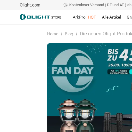
Olight.com
Kostenloser Versand ( DE und AT ) ab 4
ArkPro
HOT
Alle Artikel
Gr
/
/
Die neuen Olight Produk
Home
Blog