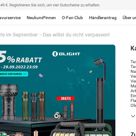
9 €. Registrieren Sie sich, um vier Gutscheine zu erhalten.
avurservice
Neukund*innen
O-Fan Club
Händlerantrag
Über u
te im September – Das willst du nicht verpassen!
K
Ta
Ta
Na
Ve
Ve
Ma
Ar
Ei
Fl
Ol
Zu