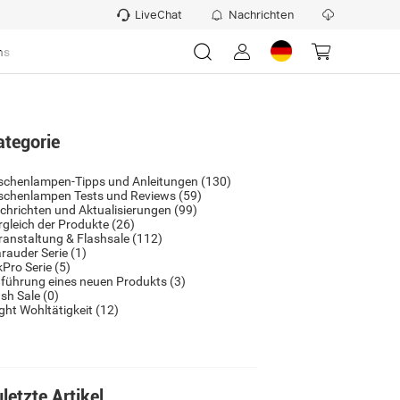
LiveChat
Nachrichten
ns
ategorie
schenlampen-Tipps und Anleitungen
(130)
schenlampen Tests und Reviews
(59)
chrichten und Aktualisierungen
(99)
rgleich der Produkte
(26)
ranstaltung & Flashsale
(112)
rauder Serie
(1)
kPro Serie
(5)
nführung eines neuen Produkts
(3)
ash Sale
(0)
ight Wohltätigkeit
(12)
letzte Artikel