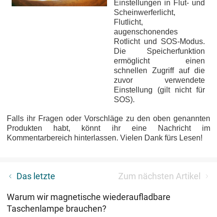
Einstellungen in Flut- und
Scheinwerferlicht,
Flutlicht,
augenschonendes
Rotlicht und SOS-Modus.
Die Speicherfunktion
ermöglicht einen
schnellen Zugriff auf die
zuvor verwendete
Einstellung (gilt nicht für
SOS).
Falls ihr Fragen oder Vorschläge zu den oben genannten
Produkten habt, könnt ihr eine Nachricht im
Kommentarbereich hinterlassen. Vielen Dank fürs Lesen!
Was ist eine Taschenlampe für die Jagd? Warum
Das letzte
Zum nächsten Artikel
brauche ich sie?
Warum wir magnetische wiederaufladbare
Taschenlampe brauchen?