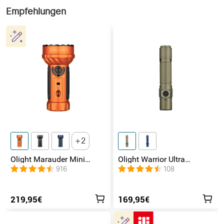
Empfehlungen
2
Olight Marauder Mini
Olight Warrior Ultra
leistungsstarke LED
Taktische Taschenlampe
916
108
Taschenlampe mit 7000
Lumen und 600 Metern
Leuchtweite
219,95€
169,95€