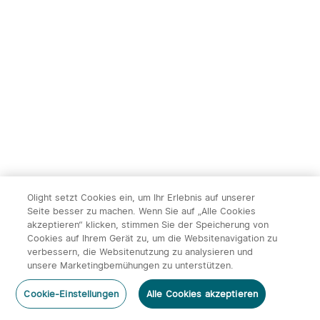
Olight Marauder Mini 2
Olight Baton Ultra/Baton 4
leistungsstarke LED
Pro EDC Zuhause
232
144
Taschenlampe mit 10000
Outdooraktivitäten
Lumen und 750 Metern
Taschenlampe
Leuchtweite
239,95€
119,95€
Olight setzt Cookies ein, um Ihr Erlebnis auf unserer
Seite besser zu machen. Wenn Sie auf „Alle Cookies
akzeptieren“ klicken, stimmen Sie der Speicherung von
Cookies auf Ihrem Gerät zu, um die Websitenavigation zu
14
verbessern, die Websitenutzung zu analysieren und
unsere Marketingbemühungen zu unterstützen.
Olight ArkPro Serie EDC
Olight Baton 4 Kit
Kommentar hinzufügen
Taschenlampe mit UV
aufladbare Taschenlampe
492
670
Cookie-Einstellungen
Alle Cookies akzeptieren
Licht Laser und Weißlicht
mit Ladecase