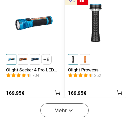
6
Olight Seeker 4 Pro LED
Olight Prowess
Taschenlampe mit 4600
Leistungsstarke
704
252
Lumen und 260 Meter
Taschenlampe
gemütliches Licht
169,95€
169,95€
Mehr