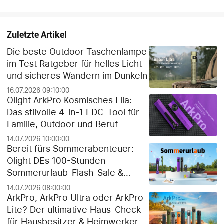
Zuletzte Artikel
Die beste Outdoor Taschenlampe
im Test Ratgeber für helles Licht
und sicheres Wandern im Dunkeln
16.07.2026 09:10:00
Olight ArkPro Kosmisches Lila:
Das stilvolle 4-in-1 EDC-Tool für
Familie, Outdoor und Beruf
14.07.2026 10:00:00
Bereit fürs Sommerabenteuer:
Olight DEs 100-Stunden-
Sommerurlaub-Flash-Sale &
exklusiver Gratis-Geschenk-
14.07.2026 08:00:00
Guide!
ArkPro, ArkPro Ultra oder ArkPro
Lite? Der ultimative Haus-Check
für Hausbesitzer & Heimwerker