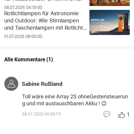
08.07.2026 04:10:00
Rotlichtlampen für Astronomie
und Outdoor: Wie Stirnlampen
und Taschenlampen mit Rotlicht
die Dunkeladaptation der Augen
01.07.2026 08:00:00
schützen
Alle Kommentare
(
1
)
Sabine Rußland
Toll wäre eine Array 2S ohneGestensteuerun
g und mit austauschbaren Akku ! 😉
1
08.01.2022 00:08:15