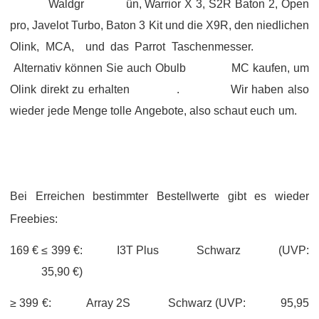
Waldgr
ün, Warrior X 3, S2R Baton 2, Open
pro, Javelot Turbo, Baton 3 Kit und die X9R, den niedlichen
Olink, MCA,
und
das Parrot Taschenmesser.
Alternativ können Sie auch Obulb
MC
kaufen, um
Olink direkt zu erhalten
.
Wir haben also
wieder jede Menge tolle Angebote, also schaut euch um.
Bei Erreichen bestimmter Bestellwerte gibt es wieder
Freebies:
1
6
9 € ≤
39
9 €:
I3T Plus
Schwarz
(UVP:
35
,90 €)
≥ 399 €:
Array 2S
Schwarz (UVP:
95
,95