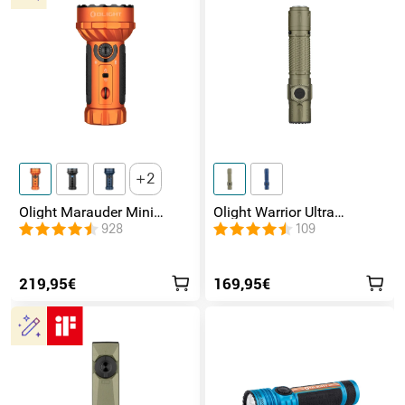
2
Olight Marauder Mini
Olight Warrior Ultra
leistungsstarke LED
Taktische Taschenlampe
928
109
Taschenlampe mit 7000
Lumen und 600 Metern
Leuchtweite
219,95€
169,95€