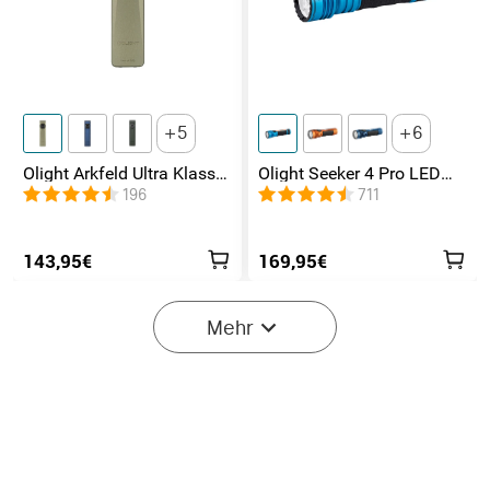
5
6
Olight Arkfeld Ultra Klasse
Olight Seeker 4 Pro LED
1 EDC Taschenlampe mit
Taschenlampe mit 4600
196
711
UV Licht Laser und
Lumen und 260 Meter
Weißlicht
143,95€
169,95€
Mehr