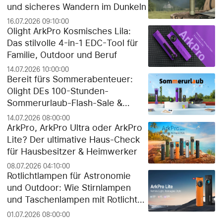
und sicheres Wandern im Dunkeln
16.07.2026 09:10:00
Olight ArkPro Kosmisches Lila:
Das stilvolle 4-in-1 EDC-Tool für
Familie, Outdoor und Beruf
14.07.2026 10:00:00
Bereit fürs Sommerabenteuer:
Olight DEs 100-Stunden-
Sommerurlaub-Flash-Sale &
exklusiver Gratis-Geschenk-
14.07.2026 08:00:00
Guide!
ArkPro, ArkPro Ultra oder ArkPro
Lite? Der ultimative Haus-Check
für Hausbesitzer & Heimwerker
08.07.2026 04:10:00
Rotlichtlampen für Astronomie
und Outdoor: Wie Stirnlampen
und Taschenlampen mit Rotlicht
die Dunkeladaptation der Augen
01.07.2026 08:00:00