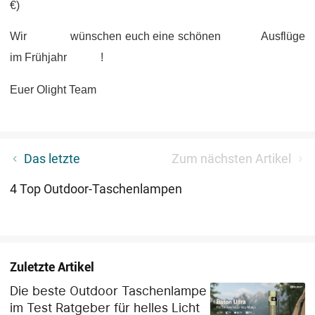
€)
W
ir
wünsche
n
euch eine schönen
Ausflüge
im Frühjahr
!
Euer Olight Team
Was macht ein gutes EDC-Messer aus?
Das letzte
Zum nächsten Artikel
4 Top Outdoor-Taschenlampen
Zuletzte Artikel
Die beste Outdoor Taschenlampe
im Test Ratgeber für helles Licht