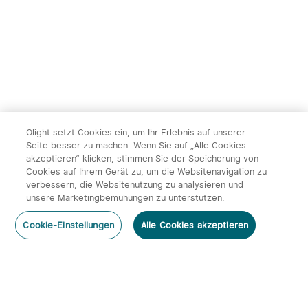
239,95€
119,95€
Olight setzt Cookies ein, um Ihr Erlebnis auf unserer
Seite besser zu machen. Wenn Sie auf „Alle Cookies
akzeptieren“ klicken, stimmen Sie der Speicherung von
Cookies auf Ihrem Gerät zu, um die Websitenavigation zu
14
verbessern, die Websitenutzung zu analysieren und
unsere Marketingbemühungen zu unterstützen.
Olight ArkPro Serie EDC
Olight Baton 4 Kit
Kommentar hinzufügen
Taschenlampe mit UV
aufladbare Taschenlampe
492
671
Cookie-Einstellungen
Alle Cookies akzeptieren
Licht Laser und Weißlicht
mit Ladecase
131,95€
113,95€
Abonnieren