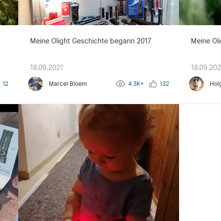
g
Meine Olight Geschichte begann 2017
Meine Oli
18.09.2021
18.09.202
12
Marcel Bloem
4.3K+
132
Hol