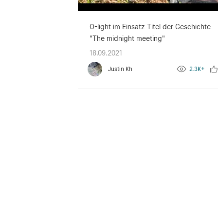
O-light im Einsatz Titel der Geschichte
"The midnight meeting"
18.09.2021
Justin Kh
2.3K+