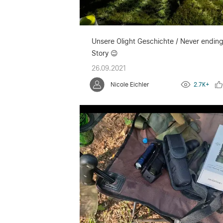
Unsere Olight Geschichte / Never endin
Story 😉
26.09.2021
Nicole Eichler
2.7K+