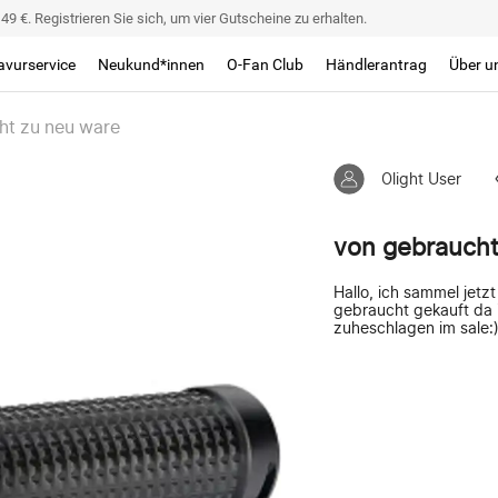
9 €. Registrieren Sie sich, um vier Gutscheine zu erhalten.
avurservice
Neukund*innen
O-Fan Club
Händlerantrag
Über u
ht zu neu ware
Olight User
von gebraucht
Hallo, ich sammel jetzt 
gebraucht gekauft da i
zuheschlagen im sale: