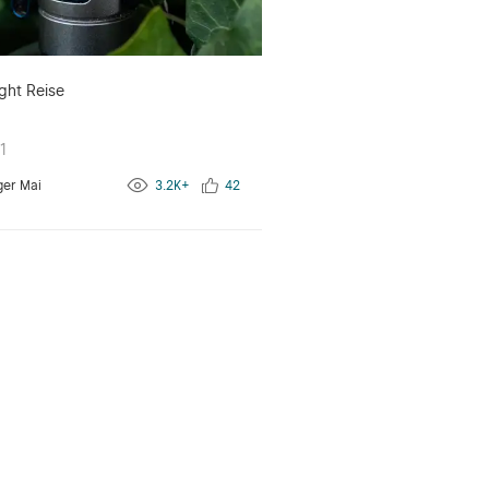
ght Reise
1
ger Mai
3.2K+
42