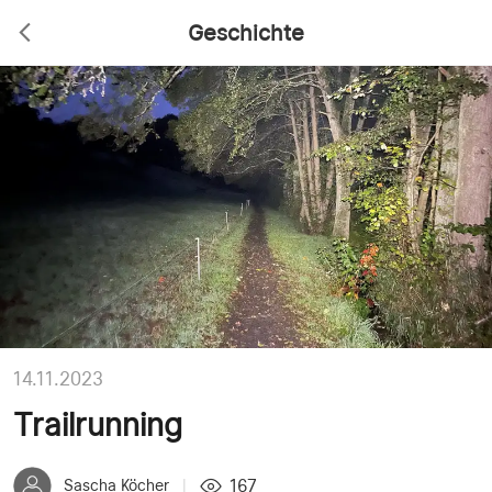
Geschichte
14.11.2023
Trailrunning
167
Sascha Köcher
|