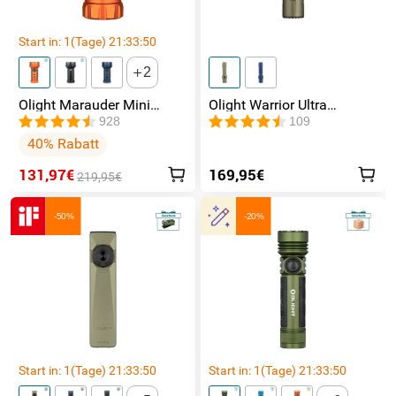
Start in:
1
(Tage)
21
:
33
:
50
2
Olight Marauder Mini
Olight Warrior Ultra
leistungsstarke LED
Taktische Taschenlampe
928
109
Taschenlampe mit 7000
40% Rabatt
Lumen und 600 Metern
Leuchtweite
131,97€
169,95€
219,95€
-50%
-20%
Start in:
1
(Tage)
21
:
33
:
50
Start in:
1
(Tage)
21
:
33
:
50