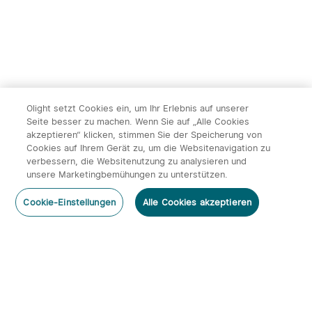
14
Olight setzt Cookies ein, um Ihr Erlebnis auf unserer
Seite besser zu machen. Wenn Sie auf „Alle Cookies
Olight ArkPro Serie EDC
Olight Baton 4 Kit
akzeptieren“ klicken, stimmen Sie der Speicherung von
Taschenlampe mit UV
aufladbare Taschenlampe
492
671
Cookies auf Ihrem Gerät zu, um die Websitenavigation zu
Licht Laser und Weißlicht
mit Ladecase
Schwarz
verbessern, die Websitenutzung zu analysieren und
x
1
27,95€
SAHOO Fahrrad Lenkertasche mit
unsere Marketingbemühungen zu unterstützen.
Smartphonefach 111459-SA
131,95€
113,95€
Nicht Vorrätig
ausverkauft
Cookie-Einstellungen
Alle Cookies akzeptieren
27,95€
Farbe：
Schwarz