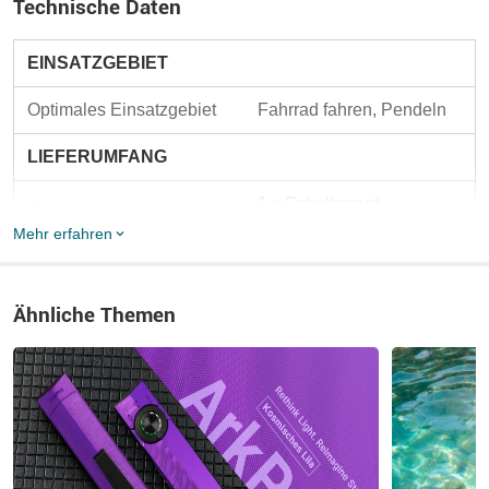
Technische Daten
EINSATZGEBIET
Optimales Einsatzgebiet
Fahrrad fahren, Pendeln
LIEFERUMFANG
●
1 x Schultergurt
Mehr erfahren
●
1 x Lenkertasche
SPEZIFIKATIONEN
Ähnliche Themen
Volumen
2L
MATERIALIEN
Außenmaterial: Polyester, 
Material(ien)
PVC; Innenmaterial: 210D 
Polyester