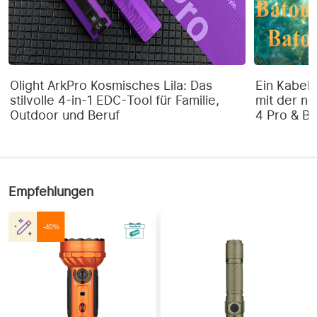
ALLGEMEINE EIGENSCHAFTEN
Gewicht
287g
Olight ArkPro Kosmisches Lila: Das
Ein Kabel 
TECHNISCHE DATEN
stilvolle 4-in-1 EDC-Tool für Familie,
mit der ne
Outdoor und Beruf
4 Pro & Ba
Abmessungen
21 x 14 x 16cm
Empfehlungen
-40%