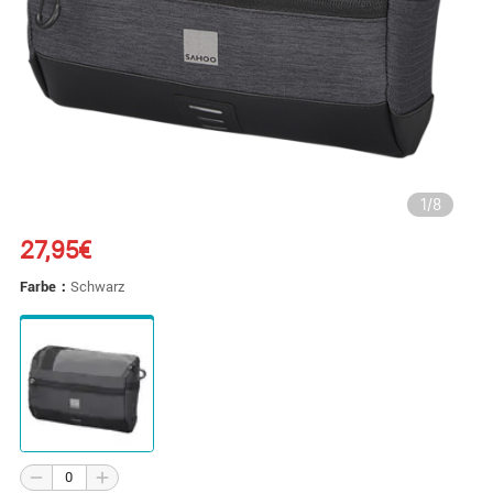
1
/
8
27,95€
Farbe：
Schwarz