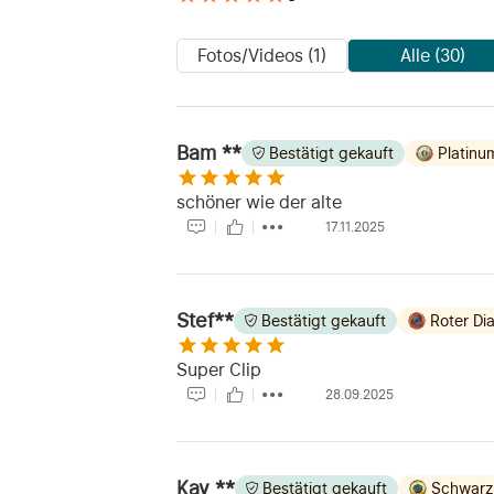
Fotos/Videos (1)
Alle (30)
Bam **
Bestätigt gekauft
Platinu
schöner wie der alte
17.11.2025
Stef**
Bestätigt gekauft
Roter Di
Super Clip
28.09.2025
Kay **
Bestätigt gekauft
Schwarz