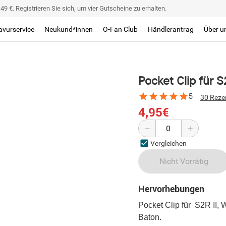
9 €. Registrieren Sie sich, um vier Gutscheine zu erhalten.
avurservice
Neukund*innen
O-Fan Club
Händlerantrag
Über u
Pocket Clip für S2
5
30 Reze
4,95€
Vergleichen
Nicht Vorrätig
Hervorhebungen
Pocket Clip für S2R II, 
Baton.