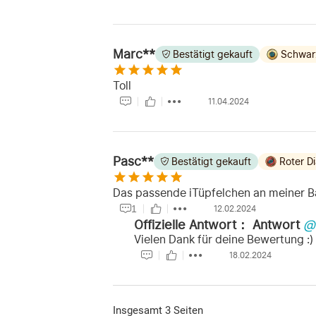
Marc**
Bestätigt gekauft
Schwar
Toll
11.04.2024
Pasc**
Bestätigt gekauft
Roter D
Das passende iTüpfelchen an meiner B
1
12.02.2024
Offizielle Antwort：
Antwort
@
Vielen Dank für deine Bewertung :)
18.02.2024
Insgesamt 3 Seiten