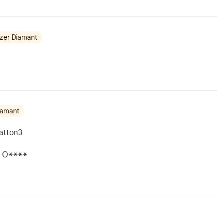
zer Diamant
iamant
atton3
O****