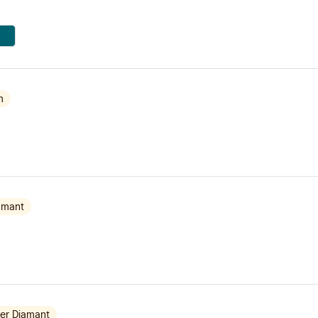
m
amant
er Diamant