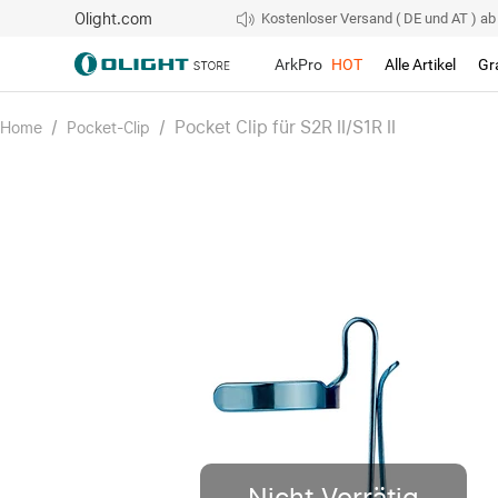
Olight.com
Kostenloser Versand ( DE und AT ) ab 4
ArkPro
HOT
Alle Artikel
Gr
/
/
Pocket Clip für S2R II/S1R II
Home
Pocket-Clip
Nicht Vorrätig