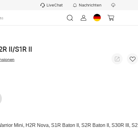
LiveChat
Nachrichten
ns
R II/S1R II
nsionen
Warrior Mini, H2R Nova, S1R Baton II, S2R Baton II, S30R III, S2