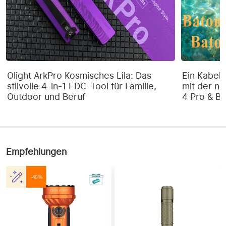
Olight ArkPro Kosmisches Lila: Das
Ein Kabel 
stilvolle 4-in-1 EDC-Tool für Familie,
mit der ne
Outdoor und Beruf
4 Pro & Ba
Empfehlungen
-40%