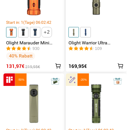
Start in:
1
(Tage)
06
:
02
:
41
2
Olight Marauder Mini
Olight Warrior Ultra
leistungsstarke LED
Taktische Taschenlampe
930
109
Taschenlampe mit 7000
40% Rabatt
Lumen und 600 Metern
Leuchtweite
131,97€
169,95€
219,95€
-50%
-20%