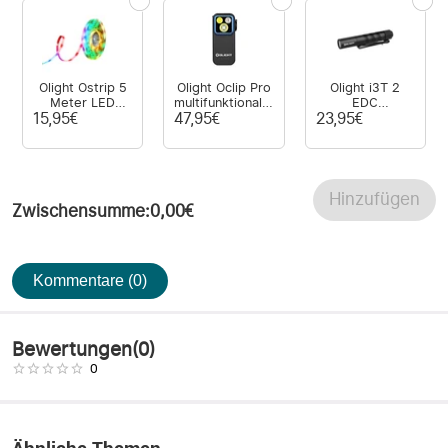
Olight Ostrip 5
Olight Oclip Pro
Olight i3T 2
Meter LED
multifunktionales
EDC
Streifen mit
Clip-Licht mit
Taschenlampe
15,95€
47,95€
23,95€
App-Steuerung
drei
mit
Lichtquellen
Endkappenschalter
und 2 Modi
Hinzufügen
Zwischensumme
:
0,00€
Kommentare (0)
Bewertungen
(
0
)
0