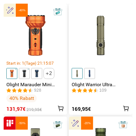
-40%
Start in:
1
(Tage)
21
:
15
:
07
2
Olight Marauder Mini
Olight Warrior Ultra
leistungsstarke LED
Taktische Taschenlampe
928
109
Taschenlampe mit 7000
40% Rabatt
Lumen und 600 Metern
Leuchtweite
131,97€
169,95€
219,95€
-50%
-20%