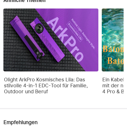
Ähnliche Themen
Olight ArkPro Kosmisches Lila: Das
Ein Kabel 
stilvolle 4-in-1 EDC-Tool für Familie,
mit der ne
Outdoor und Beruf
4 Pro & Ba
Empfehlungen