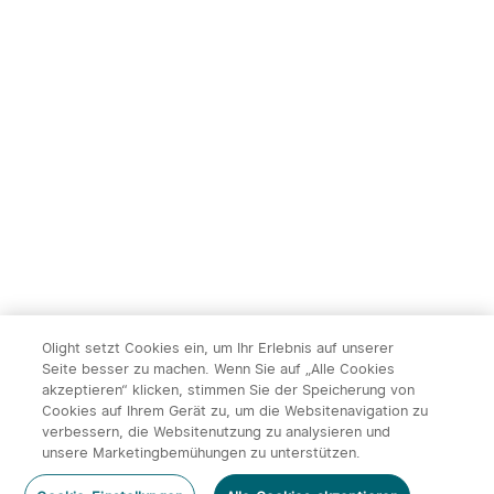
Taschenlampe mit 10000
Outdooraktivitäten
10% Rabatt
Lumen und 750 Metern
Taschenlampe
Leuchtweite
215,95€
119,95€
239,95€
14
Olight setzt Cookies ein, um Ihr Erlebnis auf unserer
Seite besser zu machen. Wenn Sie auf „Alle Cookies
Olight ArkPro Serie EDC
Olight Baton 4 Kit
akzeptieren“ klicken, stimmen Sie der Speicherung von
Taschenlampe mit UV
aufladbare Taschenlampe
492
671
Cookies auf Ihrem Gerät zu, um die Websitenavigation zu
Licht Laser und Weißlicht
mit Ladecase
verbessern, die Websitenutzung zu analysieren und
x
1
59,95€
Olight Akkupack BPTJ-Pro für
unsere Marketingbemühungen zu unterstützen.
Javelot Pro
131,95€
113,95€
Nicht Vorrätig