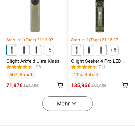
Start in:
1
(Tage)
21
:
15
:
07
Start in:
1
(Tage)
21
:
15
:
07
5
6
Olight Arkfeld Ultra Klasse
Olight Seeker 4 Pro LED
1 EDC Taschenlampe mit
Taschenlampe mit 4600
198
711
UV Licht Laser und
Lumen und 260 Meter
50% Rabatt
20% Rabatt
Weißlicht
71,97€
135,96€
143,95€
169,95€
-40%
Mehr