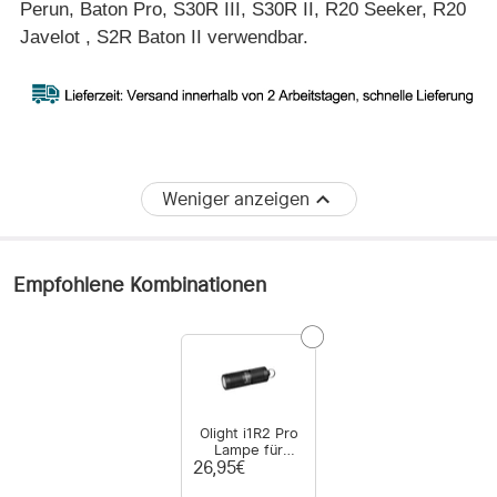
Perun, Baton Pro, S30R III, S30R II, R20 Seeker, R20
Javelot , S2R Baton II verwendbar.
Weniger anzeigen
Empfohlene Kombinationen
Olight i1R2 Pro
Lampe für
Schlüsselbund
26,95€