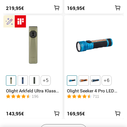
Leuchtweite
219,95€
169,95€
5
6
Olight Arkfeld Ultra Klasse
Olight Seeker 4 Pro LED
1 EDC Taschenlampe mit
Taschenlampe mit 4600
196
711
UV Licht Laser und
Lumen und 260 Meter
Weißlicht
143,95€
169,95€