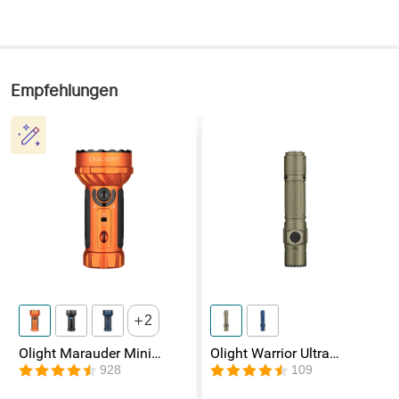
Empfehlungen
2
Olight Marauder Mini
Olight Warrior Ultra
leistungsstarke LED
Taktische Taschenlampe
928
109
Taschenlampe mit 7000
Lumen und 600 Metern