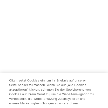
leistungsstarke LED
Pro EDC Zuhause
232
144
Taschenlampe mit 10000
Outdooraktivitäten
10% Rabatt
Lumen und 750 Metern
Taschenlampe
Leuchtweite
215,95€
119,95€
239,95€
14
Olight setzt Cookies ein, um Ihr Erlebnis auf unserer
Seite besser zu machen. Wenn Sie auf „Alle Cookies
Olight ArkPro Serie EDC
Olight Baton 4 Kit
akzeptieren“ klicken, stimmen Sie der Speicherung von
Taschenlampe mit UV
aufladbare Taschenlampe
492
671
Cookies auf Ihrem Gerät zu, um die Websitenavigation zu
Licht Laser und Weißlicht
mit Ladecase
Fernschalter-RM20S
verbessern, die Websitenutzung zu analysieren und
x
1
19,90€
Olight Fernschalter
unsere Marketingbemühungen zu unterstützen.
131,95€
113,95€