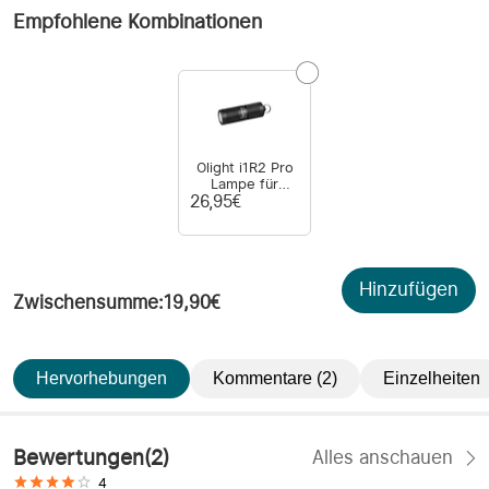
Empfohlene Kombinationen
Olight i1R2 Pro
Lampe für
Schlüsselbund
26,95€
Hinzufügen
Zwischensumme
:
19,90€
Hervorhebungen
Kommentare (2)
Einzelheiten
Bewertungen
(
2
)
Alles anschauen
4