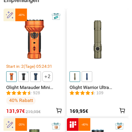
Empfehlungen
-40%
Start in:
2
(Tage)
05
:
24
:
31
2
Olight Marauder Mini
Olight Warrior Ultra
leistungsstarke LED
Taktische Taschenlampe
928
109
Taschenlampe mit 7000
40% Rabatt
Lumen und 600 Metern
Leuchtweite
131,97€
169,95€
219,95€
-20%
-40%