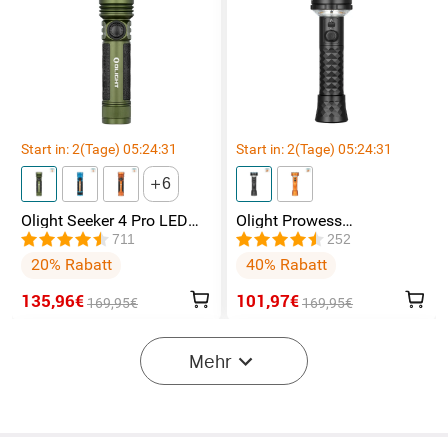
Start in:
2
(Tage)
05
:
24
:
31
Start in:
2
(Tage)
05
:
24
:
31
6
Olight Seeker 4 Pro LED
Olight Prowess
Taschenlampe mit 4600
Leistungsstarke
711
252
Lumen und 260 Meter
Taschenlampe
20% Rabatt
40% Rabatt
gemütliches Licht
135,96€
101,97€
169,95€
169,95€
-50%
Mehr