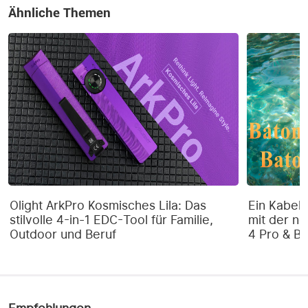
Ähnliche Themen
Olight ArkPro Kosmisches Lila: Das
Ein Kabel 
stilvolle 4-in-1 EDC-Tool für Familie,
mit der ne
Outdoor und Beruf
4 Pro & Ba