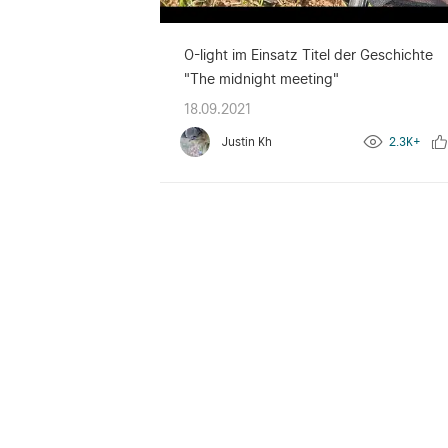
O-light im Einsatz Titel der Geschichte
"The midnight meeting"
18.09.2021
Justin Kh
2.3K+