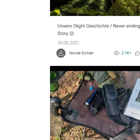
Unsere Olight Geschichte / Never endin
Story 😉
26.09.2021
Nicole Eichler
2.7K+