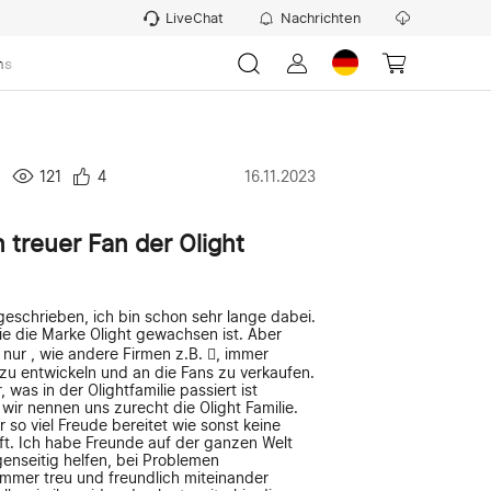
LiveChat
Nachrichten
ns
121
4
16.11.2023
n treuer Fan der Olight
 geschrieben, ich bin schon sehr lange dabei.
wie die Marke Olight gewachsen ist. Aber
s nur , wie andere Firmen z.B. , immer
zu entwickeln und an die Fans zu verkaufen.
, was in der Olightfamilie passiert ist
ir nennen uns zurecht die Olight Familie.
ir so viel Freude bereitet wie sonst keine
. Ich habe Freunde auf der ganzen Welt
enseitig helfen, bei Problemen
mer treu und freundlich miteinander