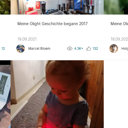
g
Meine Olight Geschichte begann 2017
Meine Oli
18.09.2021
18.09.202
12
Marcel Bloem
4.3K+
132
Hol