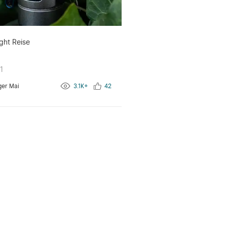
ght Reise
1
ger Mai
3.1K+
42