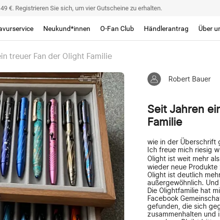
9 €. Registrieren Sie sich, um vier Gutscheine zu erhalten.
avurservice
Neukund*innen
O-Fan Club
Händlerantrag
Über u
in treuer Fan der Olight Familie
Robert Bauer
Seit Jahren ei
Familie
wie in der Überschrift
Ich freue mich riesig 
Olight ist weit mehr al
wieder neue Produkte 
Olight ist deutlich mehr
außergewöhnlich. Und w
Die Olightfamilie hat m
Facebook Gemeinschaft
gefunden, die sich geg
zusammenhalten und im