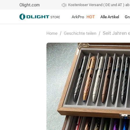
Olight.com
Kostenloser Versand ( DE und AT ) ab 4
ArkPro
HOT
Alle Artikel
Gr
/
/
Seit Jahren e
Home
Geschichte teilen