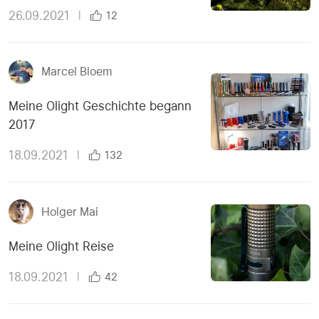
26.09.2021
|
12
Marcel Bloem
Meine Olight Geschichte begann
2017
18.09.2021
|
132
Holger Mai
Meine Olight Reise
18.09.2021
|
42