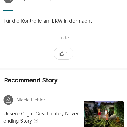
Für die Kontrolle am LKW in der nacht
Ende
1
Recommend Story
Nicole Eichler
Unsere Olight Geschichte / Never
ending Story 😉