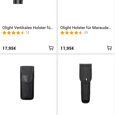
Olight Vertikales Holster für
Olight Holster für Marauder
Seeker 4 Pro
Mini Taschenlampe
14
49
17,95€
11,95€