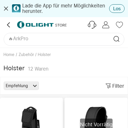
Phantom Squadron
Lade die App für mehr Möglichkeiten
Los
herunter.
Osight SE DPP
Oselect
🔥Kosmisches Lila
🔥Baton 4 Ultra
🔥ArkPro
🔥Marauder Mini 2
Oclip Pro S
Home
/
Zubehör / Holster
🔥Seeker 4 Pro
🔥Olantern Classic 2 Pro
Holster
12
Waren
Filter
Empfehlung
Nicht Vorrätig