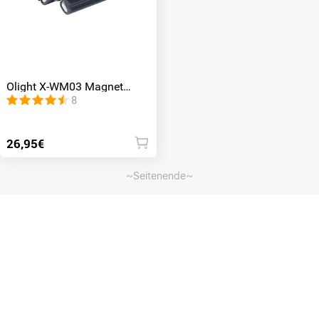
Olight X-WM03 Magnet
Montage Adapter
8
26,95€
~Seitenende~