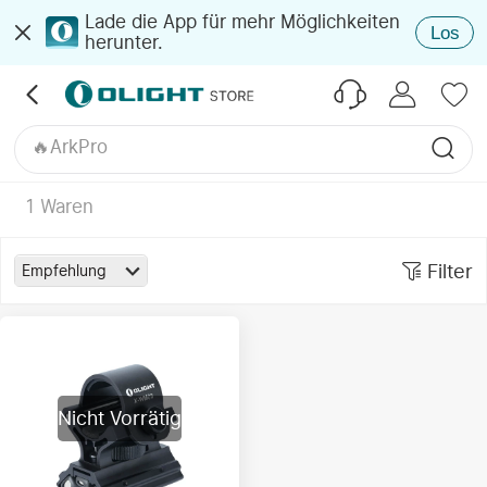
Phantom Squadron
Lade die App für mehr Möglichkeiten
Los
herunter.
Osight SE DPP
Oselect
🔥Kosmisches Lila
🔥Baton 4 Ultra
🔥ArkPro
🔥Marauder Mini 2
Oclip Pro S
1
Waren
🔥Seeker 4 Pro
🔥Olantern Classic 2 Pro
Filter
Empfehlung
Nicht Vorrätig