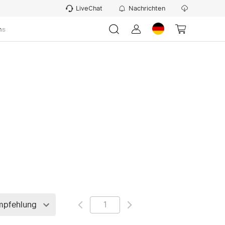
LiveChat
Nachrichten
ns
mpfehlung