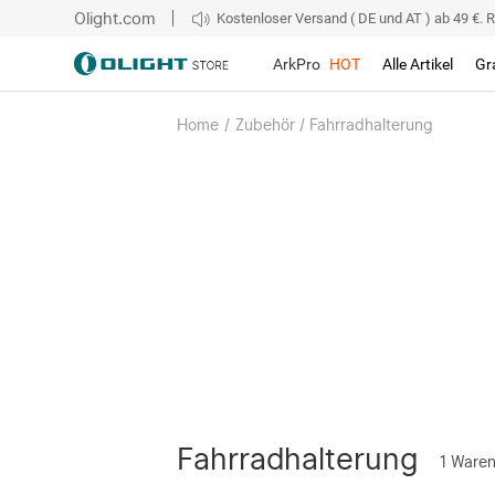
Olight.com
Kostenloser Versand ( DE und AT ) ab 49 €. R
ArkPro
HOT
Alle Artikel
Gr
Home
/
Zubehör / Fahrradhalterung
Fahrradhalterung
1
Ware