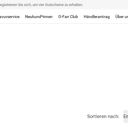
egistrieren Sie sich, um vier Gutscheine zu erhalten.
avurservice
Neukund*innen
O-Fan Club
Händlerantrag
Über u
E
Sortieren nach
:
n