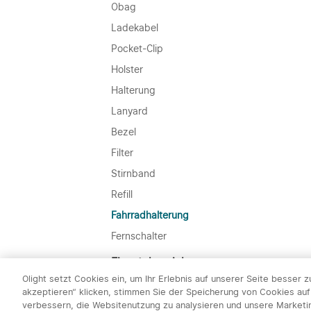
Obag
Ladekabel
Pocket-Clip
Holster
Halterung
Lanyard
Bezel
Filter
Stirnband
Refill
Fahrradhalterung
Fernschalter
Einsatzbereiche
Olight setzt Cookies ein, um Ihr Erlebnis auf unserer Seite besser 
Camping & Outdoor
akzeptieren“ klicken, stimmen Sie der Speicherung von Cookies auf
verbessern, die Websitenutzung zu analysieren und unsere Market
Everyday Carry / Alltag