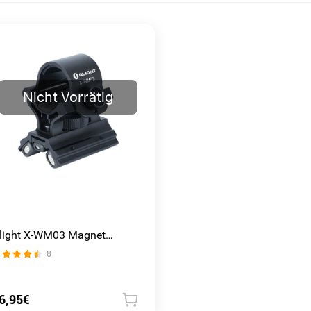
Nicht Vorrätig
light X-WM03 Magnet
ontage Adapter
8
6,95€