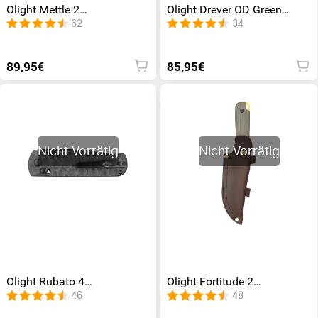
Olight Mettle 2
Olight Drever OD Green
Taschenmesser
Micarta Handle
62
34
Taschenmesser
89,95€
85,95€
Nicht Vorrätig
Nicht Vorrätig
Olight Rubato 4
Olight Fortitude 2
Taschenmesser
Taschenmesser
46
48