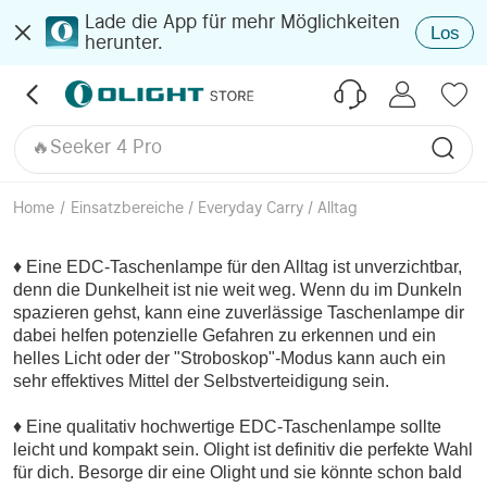
🔥Kosmisches Lila
Lade die App für mehr Möglichkeiten
Los
herunter.
🔥Baton 4 Ultra
🔥ArkPro
🔥Marauder Mini 2
Oclip Pro S
🔥Seeker 4 Pro
🔥Olantern Classic 2 Pro
Perun 3
Home
/
Einsatzbereiche / Everyday Carry / Alltag
🔥O'Pen 3
♦ Eine EDC-Taschenlampe für den Alltag ist unverzichtbar,
denn die Dunkelheit ist nie weit weg. Wenn du im Dunkeln
spazieren gehst, kann eine zuverlässige Taschenlampe dir
dabei helfen potenzielle Gefahren zu erkennen und ein
helles Licht oder der "Stroboskop"-Modus kann auch ein
sehr effektives Mittel der Selbstverteidigung sein.
♦ Eine qualitativ hochwertige EDC-Taschenlampe sollte
leicht und kompakt sein. Olight ist definitiv die perfekte Wahl
für dich. Besorge dir eine Olight und sie könnte schon bald