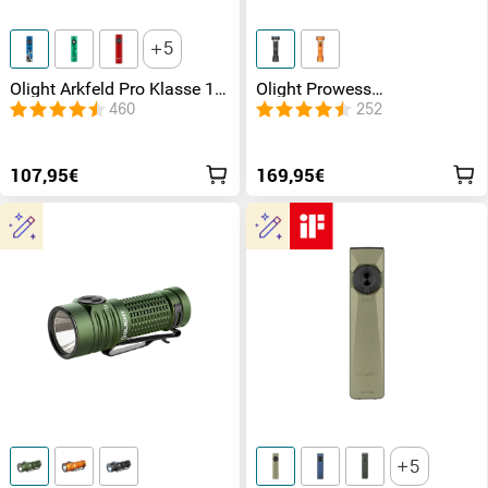
5
Olight Arkfeld Pro Klasse 1
Olight Prowess
EDC Taschenlampe mit UV
Leistungsstarke
460
252
Licht Laser und Weißlicht
Taschenlampe gemütliches
Licht
107,95€
169,95€
5