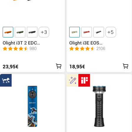
3
5
Olight i3T 2 EDC
Olight i3E EOS
Taschenlampe mit
Schlüsselbund
980
2106
Endkappenschalter und 2
Taschenlampe
Modi
23,95€
18,95€