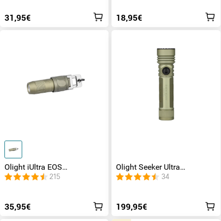
31,95€
18,95€
Olight iUltra EOS
Olight Seeker Ultra
wiederaufladbare
Taschenlampe mit 4800
215
34
Taschenlampe mit
Lumen & 265 Meter
integriertem USB-Stecker
35,95€
199,95€