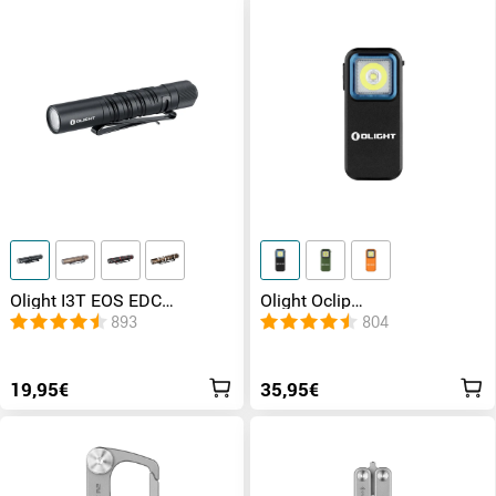
Olight I3T EOS EDC
Olight Oclip
Taschenlampe
multifunktionales Clip-Licht
893
804
LED mit zwei Lichtquellen
19,95€
35,95€