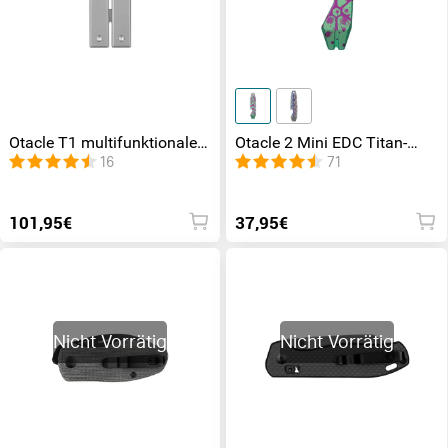
Otacle T1 multifunktionales
Otacle 2 Mini EDC Titan-
Butterfly-Stemmeisen aus
Stemmeisen mit Pocketclip
16
71
Titan
101,95€
37,95€
Nicht Vorrätig
Nicht Vorrätig