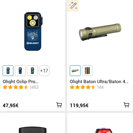
17
Olight Oclip Pro
Olight Baton Ultra/Baton 4
multifunktionales Clip-Licht
Pro EDC Zuhause
1463
144
mit drei Lichtquellen
Outdooraktivitäten
Taschenlampe
47,95€
119,95€