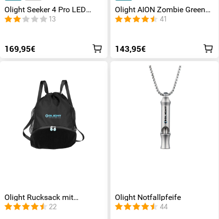
Olight Seeker 4 Pro LED
Olight AION Zombie Green
Taschenlampe Roadster
Taschenmesser
13
41
169,95€
143,95€
Olight Rucksack mit
Olight Notfallpfeife
Kordelzug
22
44