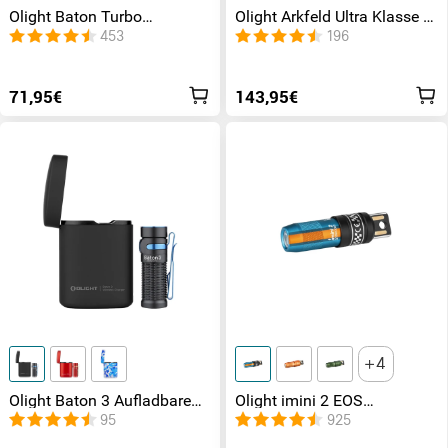
Olight Baton Turbo
Olight Arkfeld Ultra Klasse 1
Taschenlampe
EDC Taschenlampe mit UV
453
196
Licht Laser und Weißlicht
71,95€
143,95€
4
Olight Baton 3 Aufladbare
Olight imini 2 EOS
Taschenlampe Kit mit
wiederaufladbare
95
925
Drahtlosem Ladecase
Taschenlampe mit