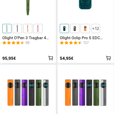
12
Olight O'Pen 3 Tragbar 4
Olight Oclip Pro S EDC
Lichtquellen Stiftlampe 120
Lampe mit fünf Lichtern und
98
157
Lumen
mehreren Blinkmodi
95,95€
54,95€