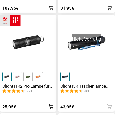
integriertem USB-Stecker
107,95€
31,95€
Nicht Vorrätig
Olight i1R2 Pro Lampe für
Olight i5R Taschenlampe
Schlüsselbund
350 Lumen und 64 Metern
653
480
25,95€
43,95€