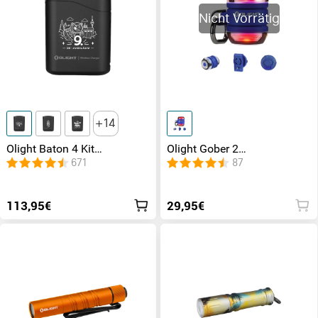
Nicht Vorrätig
14
Olight Baton 4 Kit
Olight Gober 2
aufladbare Taschenlampe
Sicherheitslicht
671
87
mit Ladecase
113,95€
29,95€