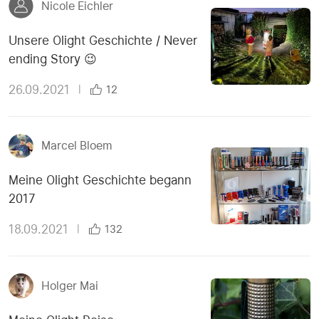
Nicole Eichler
Unsere Olight Geschichte / Never
ending Story 😉
26.09.2021
|
12
Marcel Bloem
Meine Olight Geschichte begann
2017
18.09.2021
|
132
Holger Mai