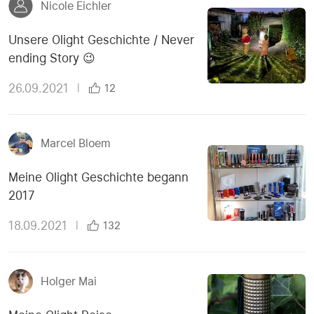
Nicole Eichler
Unsere Olight Geschichte / Never
ending Story 😉
26.09.2021
|
12
Marcel Bloem
Meine Olight Geschichte begann
2017
18.09.2021
|
132
Holger Mai