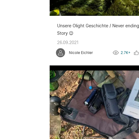
Unsere Olight Geschichte / Never endin
Story 😉
26.09.2021
Nicole Eichler
2.7K+