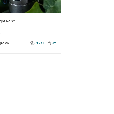
ght Reise
1
ger Mai
3.2K+
42