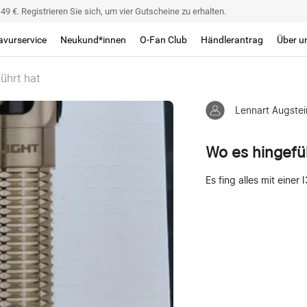
9 €. Registrieren Sie sich, um vier Gutscheine zu erhalten.
avurservice
Neukund*innen
O-Fan Club
Händlerantrag
Über u
ührt hat
Lennart Augstei
Wo es hingefü
Es fing alles mit einer 