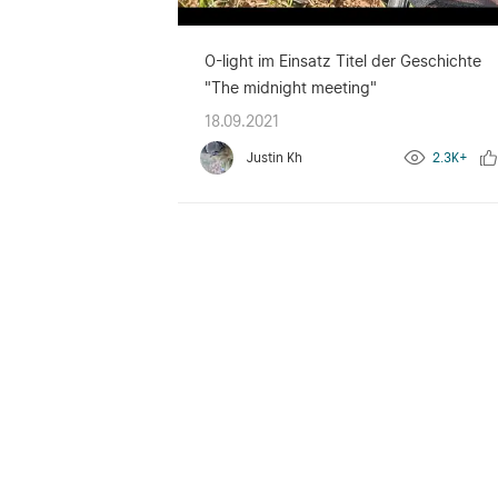
O-light im Einsatz Titel der Geschichte
"The midnight meeting"
18.09.2021
Justin Kh
2.3K+