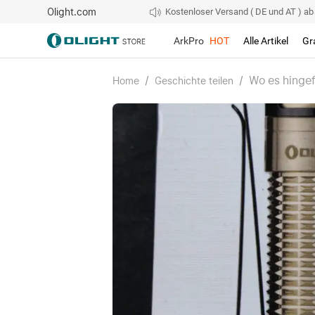
Olight.com
Kostenloser Versand ( DE und AT ) ab 4
ArkPro
HOT
Alle Artikel
Gr
/
/
Wo es hingef
Home
Geschichte teilen