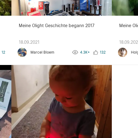
g
Meine Olight Geschichte begann 2017
Meine Oli
18.09.2021
18.09.202
12
Marcel Bloem
4.3K+
132
Hol