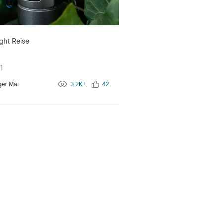
ekommen habe - ein wenig nachtrauere,
e Geschichte ein gutes Ende nehmen wird.
erhin schon dafür gereicht, die ersten
lls zu Olight-Fans zu machen. Jäger bin ich
chmal muss man auch ein bisschen
ght Reise
eller haben. Da ist die nebenberufliche
deal für geeignet! :)
1
ger Mai
3.2K+
42