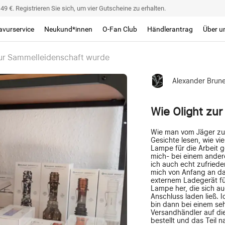
9 €. Registrieren Sie sich, um vier Gutscheine zu erhalten.
avurservice
Neukund*innen
O-Fan Club
Händlerantrag
Über u
zur Sammelleidenschaft wurde
Alexander Brun
Wie Olight zu
Wie man vom Jäger zu
Gesichte lesen, wie vi
Lampe für die Arbeit
mich- bei einem ander
ich auch echt zufriede
mich von Anfang an da
externem Ladegerät fü
Lampe her, die sich a
Anschluss laden ließ. 
bin dann bei einem se
Versandhändler auf di
bestellt und das Teil n