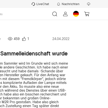
LiveChat
Nachrichten
ns
e
459
1
24.04.2022
r Sammelleidenschaft wurde
m Sammler wird Im Grunde wird sich meine
ele andere Geschichten. Ich habe nach einer
 gesucht und habe damals -Schande über
en Hersteller gekauft. Für den Anfang war
n mit diesem "Fremdkörper", jedoch störte
s komplizierte Aufladen der Lampe mittels
r den Akku. So musste also eine neue
uch während des Dienstes über einen USB-
Ich habe also ein bisschen recherchiert und
hr bekannten und großen Online-
e M2R Pro gestoßen. Habe also gleich
ach Zustellung einen Tag später direkt