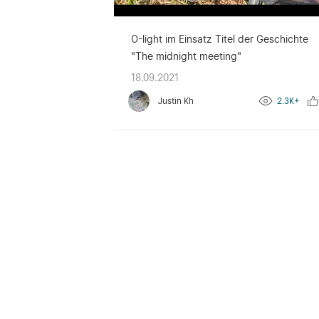
O-light im Einsatz Titel der Geschichte
"The midnight meeting"
18.09.2021
Justin Kh
2.3K+