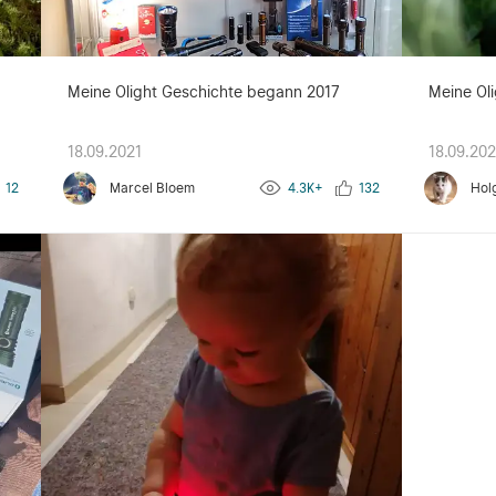
entsprechend nicht b
glaube ich, dass dies
Die Geschichte hat imm
meiner Kollegen ebenfa
immer noch, aber man
g
Meine Olight Geschichte begann 2017
Meine Oli
Abwechslung auf dem T
Tätigkeit als Sammler i
18.09.2021
18.09.202
12
Marcel Bloem
4.3K+
132
Hol