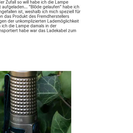
er Zufall so will habe ich die Lampe
t aufgeladen... "Blöde gelaufen" habe ich
ngefallen ist, weshalb ich mich speziell für
n das Produkt des Fremdherstellers
en der unkomplizierten Lademöglichkeit
 ich die Lampe damals in der
nsportiert habe war das Ladekabel zum
ch kürze an dieser Stelle ein wenig ab: Es
cht, bis ich meine M2R Pro nicht mehr
e neidischen Blicke der Kollegen nicht mehr
er wieso heißt der Titel dieser Geschichte
um Sammler wird"? Dafür muss ich etwas
h beruflich mache: Ich jage die bösen Jungs
, die sich etwas schwer damit tun, sich an
 Gesellschaft zu halten. Zum Sammler bin ich
Zubehör für meine M2R Pro gesucht habe.
Besuch des Onlineshops von Olight der Blitz
 sein war es der Rabatt-Blitz (oder eben
nt). Neben der Tatsache, dass man viele
eutlich weniger Geld kaufen konnte musste
 nachgeben limitierte Editionen zu kaufen.
 dass man einer von nur 3000 Menschen auf
 besitzt... Für mich unbeschreiblich gut!
ch eine Hälfte meines Wohnzimmerschranks
ne Olight-Artikel unterbringen zu können.
an-Day konnte ich gar nicht anders, als
n. Auch, wenn meine Olight-Story noch
ahr andauert und ich vielen Lampen - die ich