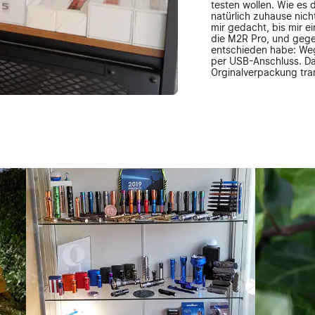
testen wollen. Wie es d
natürlich zuhause nich
mir gedacht, bis mir ei
die M2R Pro, und gege
entschieden habe: Weg
per USB-Anschluss. Da
Orginalverpackung tra
Glück auch mit dabei. I
hat nicht lange gebrau
hergeben wollte und di
zu übersehen waren. Ab
"Wie man vom Jäger z
genauer sagen, was ic
und Mädels da draußen
all die Regeln unserer
mutiert, als ich nach 
Hierbei hat mich beim 
getroffen. Um genau zu
auch Flash-Sale genan
schöne Lämpchen für d
ich auch meinem Drang
Das Gefühl zu wissen,
der Welt ist, der etwas
Mittlerweile musste i
ausräumen, um alle mei
Auch beim jetzigen O-F
großzügig zuzuschlage
nicht mal ein ganzes J