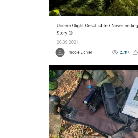
Unsere Olight Geschichte / Never endin
Story 😉
26.09.2021
Nicole Eichler
2.7K+