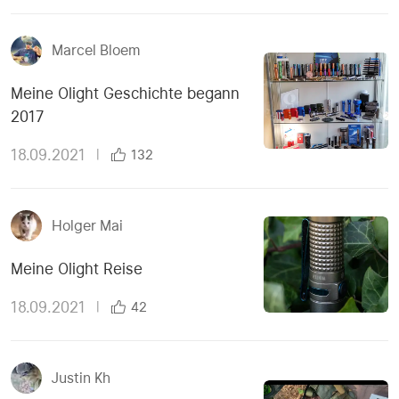
Marcel Bloem
Meine Olight Geschichte begann
2017
18.09.2021
|
132
Holger Mai
Meine Olight Reise
18.09.2021
|
42
Justin Kh