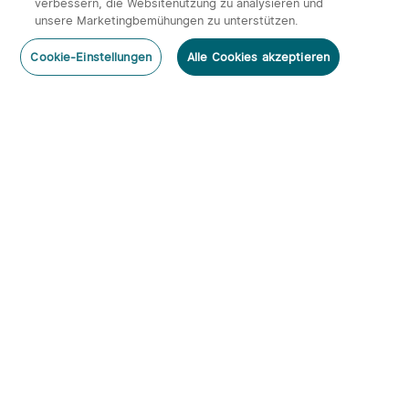
verbessern, die Websitenutzung zu analysieren und
unsere Marketingbemühungen zu unterstützen.
Cookie-Einstellungen
Alle Cookies akzeptieren
Abonnieren
Newsletter abonnieren & profitieren:
1. 10% Rabatt-Code
2. 50 Punkte
3. Neuigkeiten, Angebote & Events per Mail