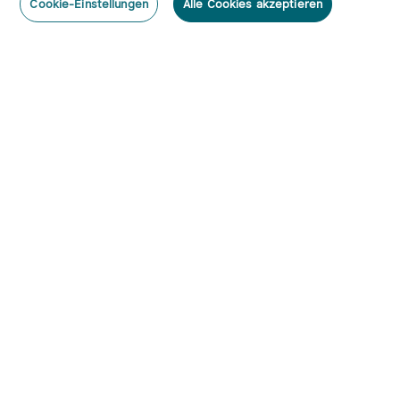
Cookie-Einstellungen
Alle Cookies akzeptieren
Abonnieren
Newsletter abonnieren & profitieren:
1. 10% Rabatt-Code
2. 50 Punkte
3. Neuigkeiten, Angebote & Events per Mail